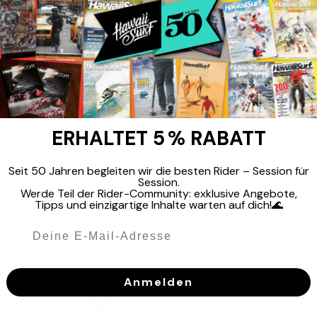
i-Rutsch-Felle" oder "selbstklebendes Fell" sprechen. Sie wer
rial wie
Nylon
, das deutlich langlebiger ist, aus
gemischten 
ofoil
, ein
Fell mit Schuppen
, das in der Welt des Skitoure
zu berücksichtigen, sowohl für
die Vorder- und Rückseite d
ehen nach mehreren Einsätzen zu vermeiden. Eine Auswahl de
ERHALTET 5 % RABATT
n
besten Preisen
erhältlichen
Robbenhäute
ausschließlich 
Seit 50 Jahren begleiten wir die besten Rider – Session für
Session.
Werde Teil der Rider-Community: exklusive Angebote,
Tipps und einzigartige Inhalte warten auf dich!🌊
Anmelden