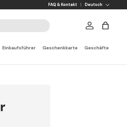
Ratenzahlung in 3x, 4x und 10x ohne G
FAQ & Kontakt
Sprache
Deutsch
Anmelden
Warenkor
Einkaufsführer
Geschenkkarte
Geschäfte
r