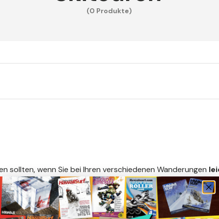
(0 Produkte)
igen sollten, wenn Sie bei Ihren verschiedenen Wanderungen
le
itten zu kaufen oder sie selbst in die Form Ihrer Skier zu sch
Material! Die Bezeichnung "Robbenfelle" stammt daher, dass si
öhnliche Technologie gibt es heute nicht mehr, aber die Beze