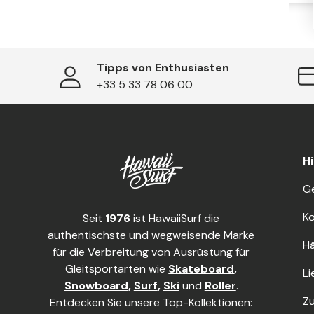
Tipps von Enthusiasten
+33 5 33 78 06 00
Hi
G
Ko
Seit
1976
ist HawaiiSurf die
authentischste und wegweisende Marke
Hä
für die Verbreitung von Ausrüstung für
Gleitsportarten wie
Skateboard
,
Li
Snowboard
,
Surf
,
Ski
und
Roller
.
Z
Entdecken Sie unsere Top-Kollektionen: