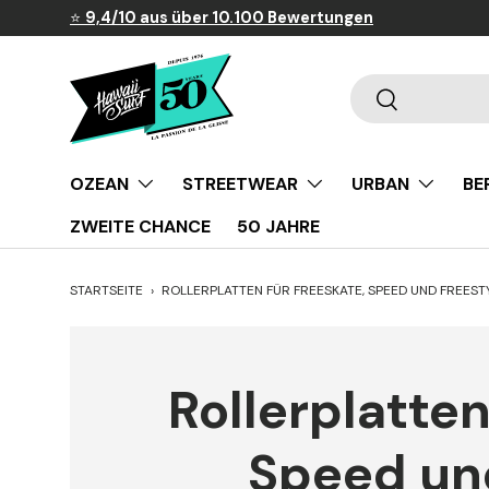
⭐
9,4/10 aus über 10.100 Bewertungen
Direkt zum Inhalt
Suchen
Suchen
OZEAN
STREETWEAR
URBAN
BE
ZWEITE CHANCE
50 JAHRE
STARTSEITE
›
ROLLERPLATTEN FÜR FREESKATE, SPEED UND FREEST
Rollerplatten
Speed un