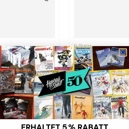
Optionen auswählen
es
Fr Skates
hmen 3X125 (195) -
R2 90/80 Flachrahmen 
platten
Rollerplatinen
95
€99,95
Ausverkauft
ERHALTET 5 % RABATT