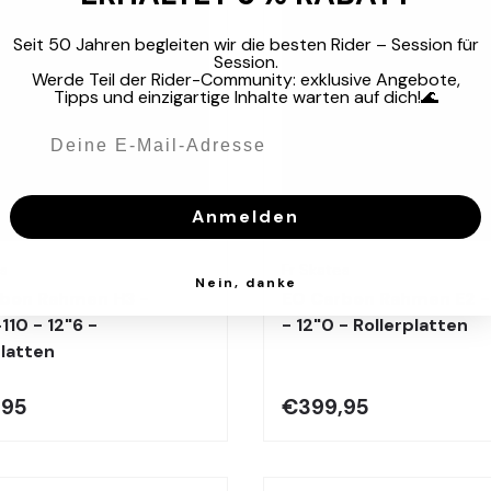
Seit 50 Jahren begleiten wir die besten Rider – Session für
Session.
Werde Teil der Rider-Community: exklusive Angebote,
Tipps und einzigartige Inhalte warten auf dich!🌊
Anmelden
Optionen auswählen
es
Fr Skates
Nein, danke
bon Rahmen H3 -
EO Carbon Rahmen E2 
110 - 12"6 -
- 12"0 - Rollerplatten
platten
,95
€399,95