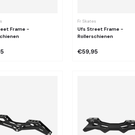
Optionen auswählen
es
Fr Skates
reet Frame -
Ufs Street Frame -
schienen
Rollerschienen
95
€59,95