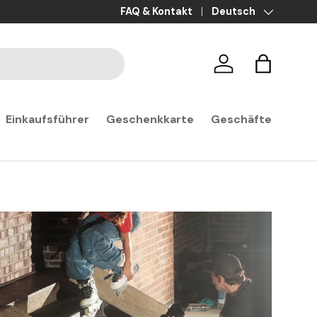
Ratenzahlung in 3x, 4x und 10x ohne G
FAQ & Kontakt
Sprache
Deutsch
Anmelden
Warenkor
Einkaufsführer
Geschenkkarte
Geschäfte