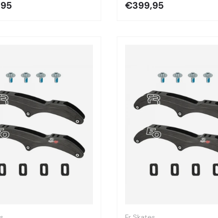
,95
€399,95
Optionen auswählen
es
Fr Skates