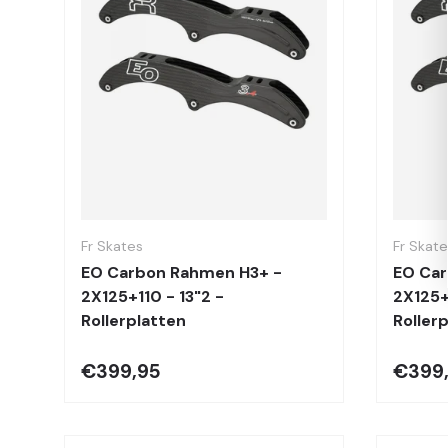
Optionen auswählen
Fr Skates
Fr Skat
EO Carbon Rahmen H3+ -
EO Car
2X125+110 - 13"2 -
2X125+
Rollerplatten
Roller
€399,95
€399