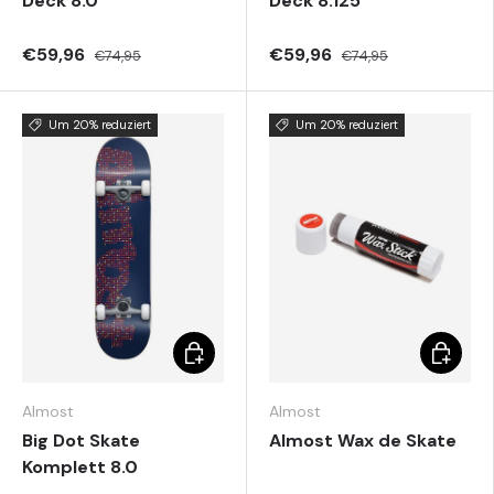
Deck 8.0
Deck 8.125
€59,96
€59,96
€74,95
€74,95
Um 20% reduziert
Um 20% reduziert
Optionen auswählen
Optione
Almost
Almost
Big Dot Skate
Almost Wax de Skate
Komplett 8.0