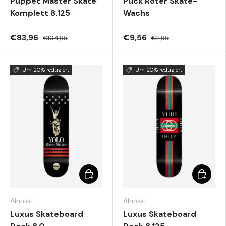
Puppet Master Skate
Puck Roter Skate-
Komplett 8.125
Wachs
€83,96
€9,56
€104,95
€11,95
Um 20% reduziert
Um 20% reduziert
Optionen auswählen
Optione
Almost
Almost
Luxus Skateboard
Luxus Skateboard