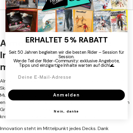
€74,95
€74,95
ERHALTET 5 % RABATT
Almost Skateboards: Die
Innovation im Herzen des
Seit 50 Jahren begleiten wir die besten Rider – Session für
Session.
Werde Teil der Rider-Community: exklusive Angebote,
modernen Skateboards
Tipps und einzigartige Inhalte warten auf dich!🌊
Almost Skateboards hat sich als eine besondere Marke im
Skateboard-Universum etabliert. Gegründet von Rodney
Mullen und Daewon Song, zwei Legenden des Freestyles,
Anmelden
entstand die Marke aus einem klaren Willen: die technischen
Grenzen des Skateboards zu erweitern und dabei einen
Nein, danke
kreativen und zugänglichen Ansatz zu bewahren.
Innovation steht im Mittelpunkt jedes Decks. Dank