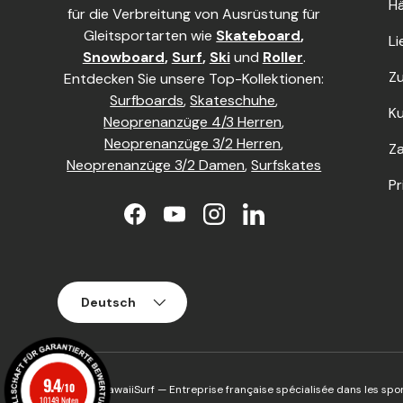
Hä
für die Verbreitung von Ausrüstung für
Gleitsportarten wie
Skateboard
,
Li
Snowboard
,
Surf
,
Ski
und
Roller
.
Z
Entdecken Sie unsere Top-Kollektionen:
Surfboards
,
Skateschuhe
,
K
Neoprenanzüge 4/3 Herren
,
Neoprenanzüge 3/2 Herren
,
Za
Neoprenanzüge 3/2 Damen
,
Surfskates
Pr
Facebook
YouTube
Instagram
LinkedIn
Sprache
Deutsch
9.4
/10
© 2026
HawaiiSurf
— Entreprise française spécialisée dans les spor
10149 Noten