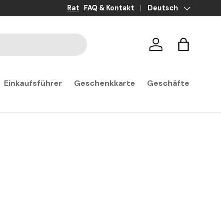
Ratenzahlung in 3x, 4x und 10x ohne G
FAQ & Kontakt
Sprache
Deutsch
Anmelden
Warenkor
Einkaufsführer
Geschenkkarte
Geschäfte