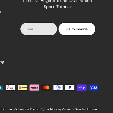
exklusive Angebote und 100% Action-
Sport-Tutorials.
n
Je m'inscris
ung
den
richtlinie
Schwarzer Freitag
Cyber Monday
Verkäufe
Geschenkideen