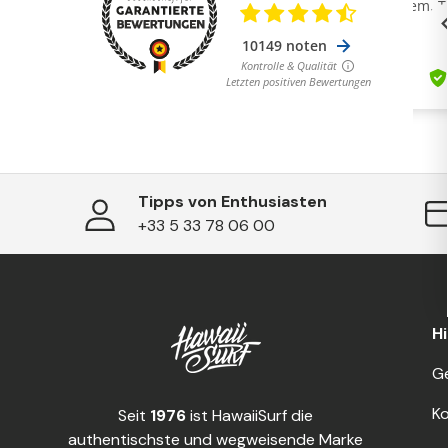
Tipps von Enthusiasten
+33 5 33 78 06 00
Hi
G
Ko
Seit
1976
ist HawaiiSurf die
authentischste und wegweisende Marke