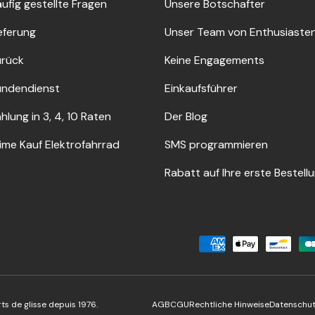
ufig gestellte Fragen
Unsere Botschafter
eferung
Unser Team von Enthusiaste
urück
Keine Engagements
undendienst
Einkaufsführer
hlung in 3, 4, 10 Raten
Der Blog
ime Kauf Elektrofahrrad
SMS programmieren
Rabatt auf Ihre erste Bestell
Akzeptierte Zahlungsmetho
ts de glisse depuis 1976.
AGB
CGU
Rechtliche Hinweise
Datenschutz