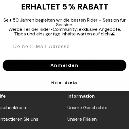
ERHALTET 5 % RABATT
Seit 50 Jahren begleiten wir die besten Rider – Session für
Session.
Werde Teil der Rider-Community: exklusive Angebote,
Tipps und einzigartige Inhalte warten auf dich!🌊
Sichere Zahlung
Einfache Rückse
Bis zu 10 x
30 Tage
Anmelden
Nein, danke
lfe
Information
eschenkkarte
Unsere Geschichte
ntaktieren Sie uns
Unsere Filialen