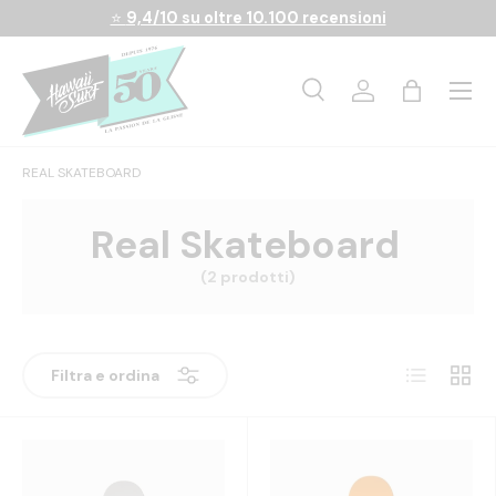
⭐
9,4/10 su oltre 10.100 recensioni
Passa ai contenuti
Menu
Ricerca
Accedi
Borsa
Cerca
Cerca
REAL SKATEBOARD
Real Skateboard
(2 prodotti)
Elenco
Griglia
Filtra e ordina