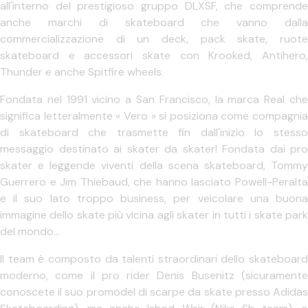
all'interno del prestigioso gruppo DLXSF, che comprende
anche marchi di skateboard che vanno dalla
commercializzazione di un deck, pack skate, ruote
skateboard e accessori skate con Krooked, Antihero,
Thunder e anche Spitfire wheels.
Fondata nel 1991 vicino a San Francisco, la marca Real che
significa letteralmente « Vero » si posiziona come compagnia
di skateboard che trasmette fin dall'inizio lo stesso
messaggio destinato ai skater da skater! Fondata dai pro
skater e leggende viventi della scena skateboard, Tommy
Guerrero e Jim Thiebaud, che hanno lasciato Powell-Peralta
e il suo lato troppo business, per veicolare una buona
immagine dello skate più vicina agli skater in tutti i skate park
del mondo...
Il team è composto da talenti straordinari dello skateboard
moderno, come il pro rider Denis Busenitz (sicuramente
conoscete il suo promodel di scarpe da skate presso Adidas