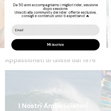
Da 50 anni accompagniamo i migliori rider, sessione
PROMOZIONI
dopo sessione.
Unisciti alla community dei rider: offerte esclusive,
consigli e contenuti unici ti aspettano! 🔥
Ne approfitto!
Mi iscrivo
Appassionati di Glisse dal 1976
I Nostri Ambasciatori