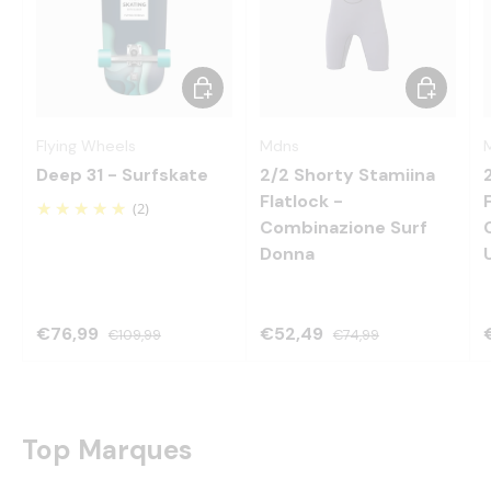
Scegli opzioni
Scegli opz
Flying Wheels
Mdns
Deep 31 - Surfskate
2/2 Shorty Stamiina
Flatlock -
(2)
Combinazione Surf
Donna
€76,99
€52,49
€109,99
€74,99
Top Marques