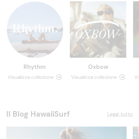
Rhythm
Oxbow
Visualizza collezione
Visualizza collezione
Vi
Il Blog HawaiiSurf
Leggi tutto