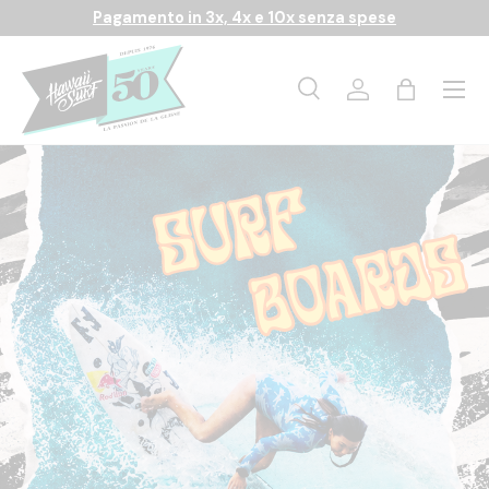
Pagamento in 3x, 4x e 10x senza spese
Passa ai contenuti
Menu
Ricerca
Accedi
Borsa
Cerca
Cerca