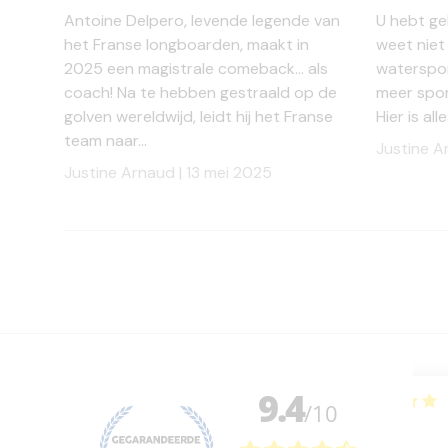
Antoine Delpero, levende legende van
U hebt g
het Franse longboarden, maakt in
weet niet
2025 een magistrale comeback... als
waterspor
coach! Na te hebben gestraald op de
meer spor
golven wereldwijd, leidt hij het Franse
Hier is al
team naar...
Justine A
Justine Arnaud |
13 mei 2025