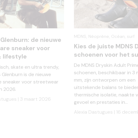
MDNS,
Néoprène,
Océan,
surf
 Glenburn: de nieuwe
Kies de juiste MDNS 
are sneaker voor
schoenen voor het su
 lifestyle
De MDNS Dryskin Adult Prim
isch, skate en ultra trendy,
schoenen, beschikbaar in 3
 Glenburn is de nieuwe
mm, zijn ontworpen om een
 sneaker voor streetwear
uitstekende balans te biede
in 2026.
thermische isolatie, naakte 
stugues |
3 maart 2026
gevoel en prestaties in...
Alexia Dastugues |
16 decem