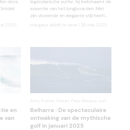
eden deze
legendarische surfer, hij belichaamt de
 Ontdek
essentie van het longboarden. Met
zijn vloeiende en elegante stijl heeft...
ei 2025
margaux abidh le neve |
26 mei 2025
Actu,
France,
Ocean,
Pays-Basque,
surf
tie en
Belharra : De spectaculaire
te van
ontwaking van de mythische
golf in januari 2025