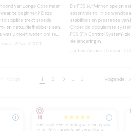
ehoord van Longe Côte maar
De FCS surfvinnen spelen ee
 waar te beginnen? Deze
essentiële rol in de wendbaa
tdiscipline trekt steeds
stabiliteit en prestaties van 
t- en natuurliefhebbers aan.
Onder de populairste syste
les wat u moet weten om te...
FCS (Fin Control System) zic
de lancering in...
rnaud |
22 april 2025
Justine Arnaud |
5 maart 20
Vorige
1
2
3
…
6
Volgende