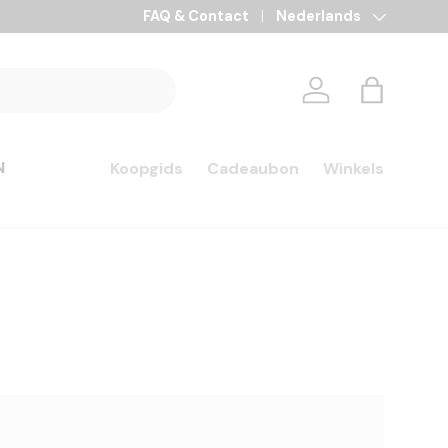
FAQ & Contact
Taal
Nederlands
Inloggen
Tas
N
Koopgids
Cadeaubon
Winkels