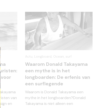
Actu,
Longboard,
Ocean,
surf
ama
Waarom Donald Takayama
uristen:
een mythe is in het
 voor
longboarden: De erfenis van
een surflegende
Takayama
Waarom is Donald Takayama een
risten van
mythe in het longboarden?Donald
sign en
Takayama is niet alleen een