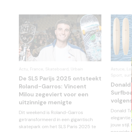
Actu,
France,
Skateboard,
Urbain
Astuce,
Lo
Sport,
surf
De SLS Parijs 2025 ontsteekt
Donald
Roland-Garros: Vincent
Surfboa
Milou zegeviert voor een
volgens
uitzinnige menigte
Donald Ta
Dit weekend is Roland-Garros
elegantie 
getransformeerd in een gigantisch
jouw stijl
skatepark om het SLS Paris 2025 te
noseride,