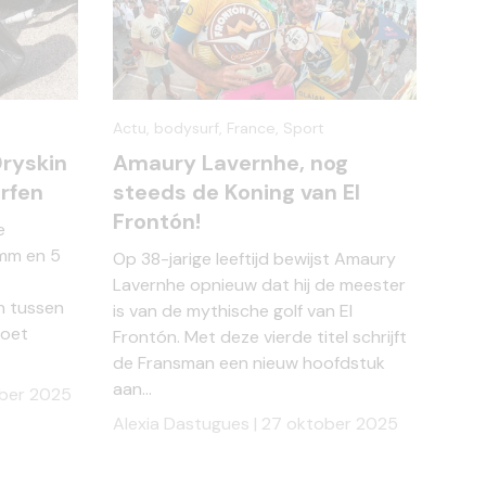
Actu,
bodysurf,
France,
Sport
Dryskin
Amaury Lavernhe, nog
rfen
steeds de Koning van El
Frontón!
e
 mm en 5
Op 38-jarige leeftijd bewijst Amaury
Lavernhe opnieuw dat hij de meester
n tussen
is van de mythische golf van El
voet
Frontón. Met deze vierde titel schrijft
de Fransman een nieuw hoofdstuk
aan...
ber 2025
Alexia Dastugues |
27 oktober 2025