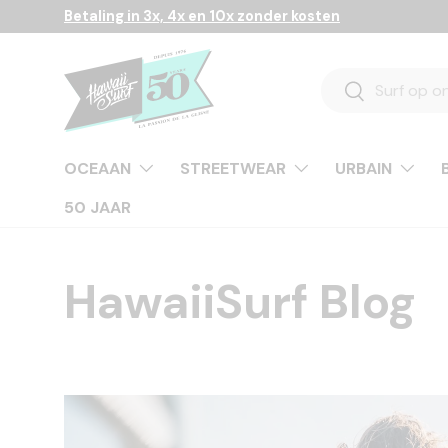
Betaling in 3x, 4x en 10x zonder kosten
Ga naar inhoud
Zoeken
Zoeken
OCEAAN
STREETWEAR
URBAIN
50 JAAR
HawaiiSurf Blog