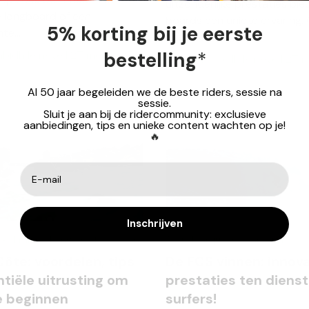
uitzonderlijke prestaties bi
ge longboard of een
boards een unieke ervaring.
5% korting bij je eerste
te...
onze selectie...
bestelling
*
bidh le neve |
27 mei 2025
margaux abidh le neve |
27 m
Al 50 jaar begeleiden we de beste riders, sessie na
sessie.
Sluit je aan bij de ridercommunity: exclusieve
aanbiedingen, tips en unieke content wachten op je!
🔥
Inschrijven
ce,
France,
Longe Côte,
Ocean
Actu,
Marque,
Ocean,
surf
ôte: voordelen, tips
De FCS vinnen: innova
tiële uitrusting om
prestaties ten diens
te beginnen
surfers!