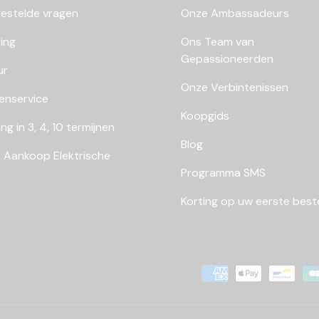
gestelde vragen
Onze Ambassadeurs
ing
Ons Team van
Gepassioneerden
ur
Onze Verbintenissen
enservice
Koopgids
ing in 3, 4, 10 termijnen
Blog
 Aankoop Elektrische
Programma SMS
Korting op uw eerste beste
Geaccepteerde betaalmet