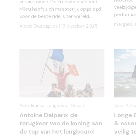
verwelkomen. De Fransman Vincent
veelzijdi
Milou heeft zich meesterlijk opgelegd
performan
voor de beste riders ter wereld,...
margaux a
Alexia Dastugues |
13 oktober 2025
Actu,
France,
Longboard,
Ocean
Actu,
Astu
Antoine Delpero: de
Longe C
terugkeer van de koning aan
& essen
de top van het longboard
veilig 