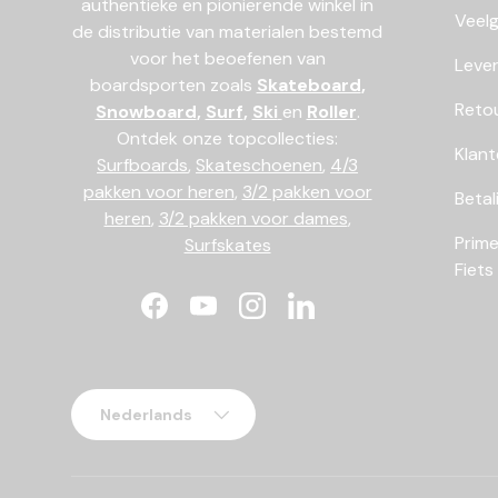
authentieke en pionierende winkel in
Veel
de distributie van materialen bestemd
voor het beoefenen van
Lever
boardsporten zoals
Skateboard
,
Reto
Snowboard
,
Surf
,
Ski
en
Roller
.
Ontdek onze topcollecties:
Klant
Surfboards
,
Skateschoenen
,
4/3
pakken voor heren
,
3/2 pakken voor
Betal
heren
,
3/2 pakken voor dames
,
Prime
Surfskates
Fiets
Facebook
YouTube
Instagram
LinkedIn
Taal
Nederlands