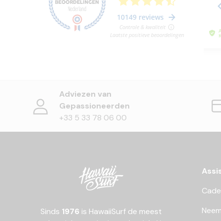
Adviezen van
Gepassioneerden
+33 5 33 78 06 00
Assi
Cade
Neem
Sinds
1976
is HawaiiSurf de meest