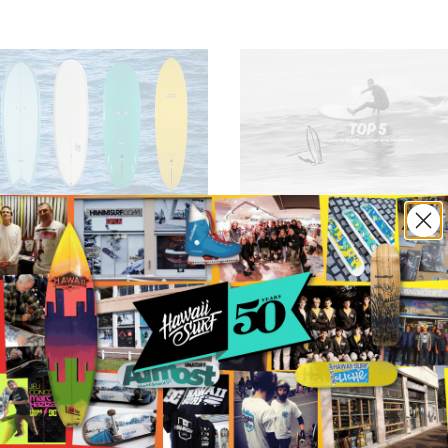
ngboard,
Marque,
Ocean,
Longboard,
Marque,
surf
Top 5 Donald Takay
 Takayama
longboards voor de p
rds: hoe te kiezen
Kies het ideale board
 jouw surfstijl
authentiek surfen
kayama Surfboards, dat is
De longboards van Donald 
en prestatie in dienst van
zijn de referentie voor de pu
. Of je nu fan bent van
het surfen. Met hun retro de
 op zoek bent naar een