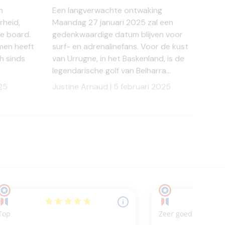
n
Een langverwachte ontwaking
rheid,
Maandag 27 januari 2025 zal een
je board.
gedenkwaardige datum blijven voor
men heeft
surf- en adrenalinefans. Voor de kust
h sinds
van Urrugne, in het Baskenland, is de
legendarische golf van Belharra...
25
Justine Arnaud |
5 februari 2025