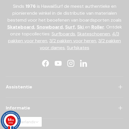
Sinds
1976
is HawaiiSurf de meest authentieke en
pionierende winkel in de distributie van materialen
bestemd voor het beoefenen van boardsporten zoals
Skateboard
,
Snowboard
,
Surf
,
Ski
en
Roller
. Ontdek
onze topcollecties:
Surfboards
,
Skateschoenen
,
4/3
pakken voor heren
,
3/2 pakken voor heren
,
3/2 pakken
voor dames
,
Surfskates
Facebook
YouTube
Instagram
LinkedIn
Assistentie
Informatie
9.4
/10
Nederlands
(10150)