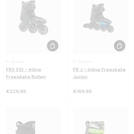
Kies mogelijkheden
Kies mo
Fr Skates
Fr Skates
FR3 310 - Inline
FR J - Inline Freeskate
Freeskate Rollen
Junior
€229,95
€169,95