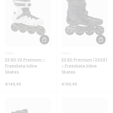
Kies mogelijkheden
Kies mo
Seba
Seba
E3 80 V3 Premium -
E3 80 Premium (2025)
Freeskate Inline
- Freeskate Inline
Skates
Skates
€149,95
€139,95