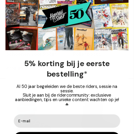
Kies mogelijkheden
Kies mo
Fr Skates
Fr Skates
FRX Boot Only -
SL Only 2025 -
Schoenen voor Roller
Rollerboots
5% korting bij je eerste
€119,95
€599,95
bestelling
*
Al 50 jaar begeleiden we de beste riders, sessie na
sessie.
Sluit je aan bij de ridercommunity: exclusieve
aanbiedingen, tips en unieke content wachten op je!
🔥