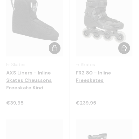
Kies mogelijkheden
Kies mo
Fr Skates
Fr Skates
AXS Liners - Inline
FR2 80 - Inline
Skates Chaussons
Freeskates
Freeskate Kind
€39,95
€239,95