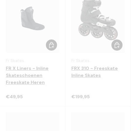
Kies mogelijkheden
Kies mo
Fr Skates
Fr Skates
FR X Liners - Inline
FRX 310 - Freeskate
Skateschoenen
Inline Skates
Freeskate Heren
€49,95
€199,95