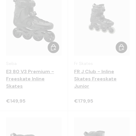
Kies mogelijkheden
Kies mo
Seba
Fr Skates
E3 80 V3 Premium -
FR J Club - Inline
Freeskate Inline
Skates Freeskate
Skates
Junior
€149,95
€179,95