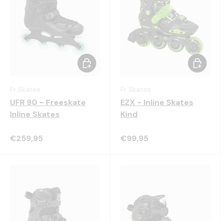
Kies mogelijkheden
Kies mo
Fr Skates
Fr Skates
UFR 90 - Freeskate
EZX - Inline Skates
Inline Skates
Kind
€259,95
€99,95