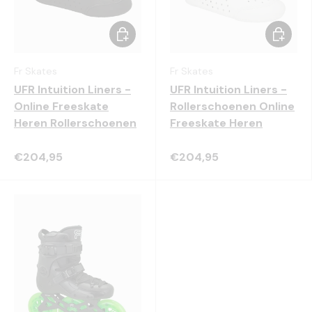
Kies mogelijkheden
Kies mo
Fr Skates
Fr Skates
UFR Intuition Liners -
UFR Intuition Liners -
Online Freeskate
Rollerschoenen Online
Heren Rollerschoenen
Freeskate Heren
€204,95
€204,95