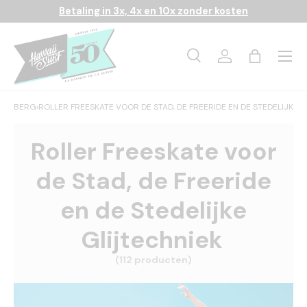
Betaling in 3x, 4x en 10x zonder kosten
Ga naar inhoud
Menu
Onderzoek
Inloggen
Tas
Zoeken
Zoeken
BERG
›
ROLLER FREESKATE VOOR DE STAD, DE FREERIDE EN DE STEDELIJKE 
Roller Freeskate voor
de Stad, de Freeride
en de Stedelijke
Glijtechniek
(112 producten)