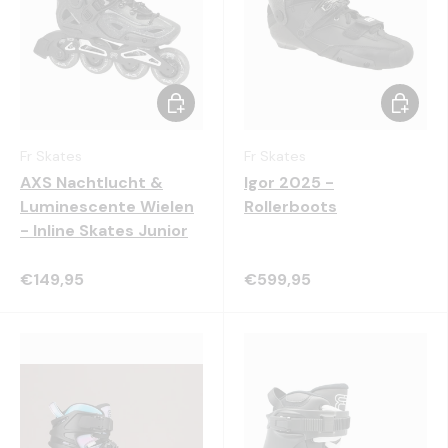
Kies mogelijkheden
Kies mo
Fr Skates
Fr Skates
AXS Nachtlucht &
Igor 2025 -
Luminescente Wielen
Rollerboots
- Inline Skates Junior
€149,95
€599,95