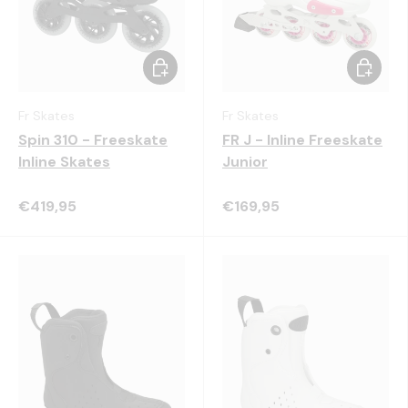
Kies mogelijkheden
Kies mo
Fr Skates
Fr Skates
Spin 310 - Freeskate
FR J - Inline Freeskate
Inline Skates
Junior
€419,95
€169,95