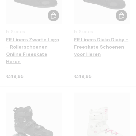
Kies mogelijkheden
Kies mo
Fr Skates
Fr Skates
FR Liners Zwarte Logo
FR Liners Diako Diaby -
- Rollerschoenen
Freeskate Schoenen
Online Freeskate
voor Heren
Heren
€49,95
€49,95