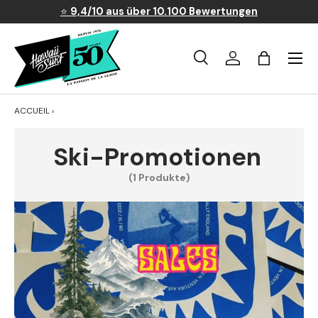
⭐
9,4/10 aus über 10.100 Bewertungen
Direkt zum Inhalt
Menü
Recherche
Anmelden
Warenkor
Suchen
Suchen
ACCUEIL
›
Ski-Promotionen
(1 Produkte)