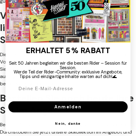
günstigen Preis zu erwerben.
Verpassen Sie nicht unsere
limitierten Angebote für
Skier
ERHALTET 5 % RABATT
Diese Aktionen für die Skier von Faction, Black Crows und
Volkl sind nur für eine begrenzte Zeit verfügbar. Verpassen
Seit 50 Jahren begleiten wir die besten Rider – Session für
Session.
Sie nicht die Gelegenheit, hochwertige Skier zu
Werde Teil der Rider-Community: exklusive Angebote,
außergewöhnlichen Preisen zu erwerben. Beeilen Sie sich,
Tipps und einzigartige Inhalte warten auf dich!🌊
bevor das Angebot endet!
Bestellen Sie noch heute Ihre
Anmelden
Ski im Angebot
Nein, danke
Bereiten Sie sich mit Stil und Leistung auf die Skisaison vor.
Durchstöbern Sie jetzt unsere Skikollektion im Angebot und