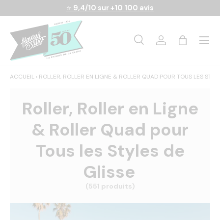
⭐
9,4/10 sur +10 100 avis
Aller au contenu
Menu
Recherche
Se connecter
Panier
Recherche
Rechercher
ACCUEIL
›
ROLLER, ROLLER EN LIGNE & ROLLER QUAD POUR TOUS LES STYLE
Roller, Roller en Ligne
& Roller Quad pour
Tous les Styles de
Glisse
(551 produits)