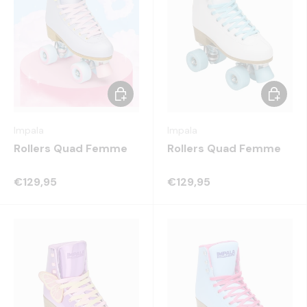
Choisir les options
Choisir 
Impala
Impala
Rollers Quad Femme
Rollers Quad Femme
€129,95
€129,95