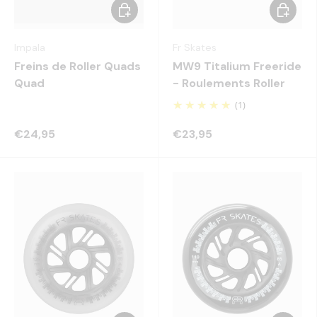
Choisir les options
Ajouter 
Impala
Fr Skates
Freins de Roller Quads
MW9 Titalium Freeride
Quad
- Roulements Roller
(1)
€24,95
€23,95