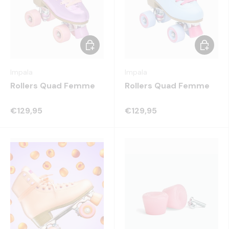
Choisir les options
Choisir 
Impala
Impala
Rollers Quad Femme
Rollers Quad Femme
€129,95
€129,95