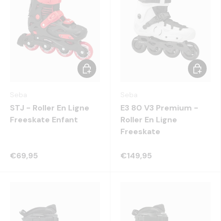
Choisir les options
Choisir 
Seba
Seba
STJ - Roller En Ligne
E3 80 V3 Premium -
Freeskate Enfant
Roller En Ligne
Freeskate
€69,95
€149,95