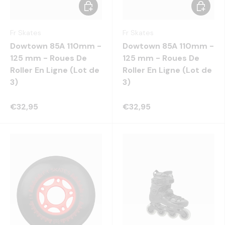
Choisir les options
Choisir 
Fr Skates
Fr Skates
Dowtown 85A 110mm -
Dowtown 85A 110mm -
125 mm - Roues De
125 mm - Roues De
Roller En Ligne (Lot de
Roller En Ligne (Lot de
3)
3)
€32,95
€32,95