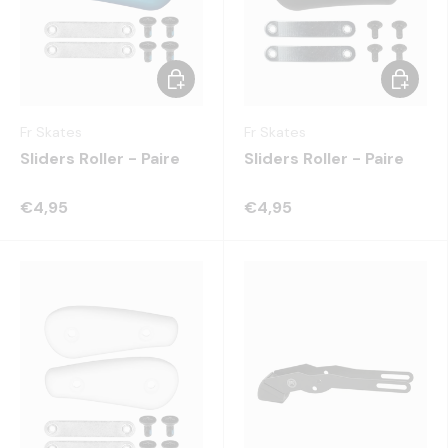
Choisir les options
Choisir 
Fr Skates
Fr Skates
Sliders Roller - Paire
Sliders Roller - Paire
€4,95
€4,95