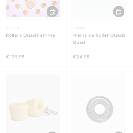
Choisir les options
Choisir 
Impala
Impala
Rollers Quad Femme
Freins de Roller Quads
Quad
€129,95
€24,95