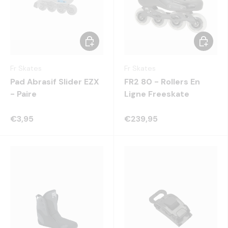
Choisir les options
Choisir 
Fr Skates
Fr Skates
Pad Abrasif Slider EZX
FR2 80 - Rollers En
- Paire
Ligne Freeskate
€3,95
€239,95