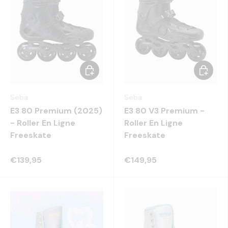
Choisir les options
Choisir 
Seba
Seba
E3 80 Premium (2025)
E3 80 V3 Premium -
- Roller En Ligne
Roller En Ligne
Freeskate
Freeskate
€139,95
€149,95