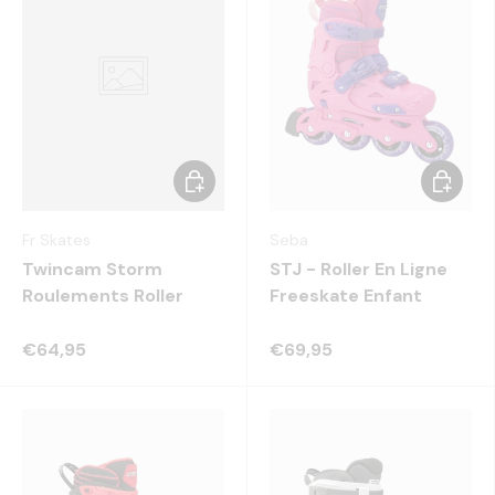
Ajouter au panier
Choisir 
Fr Skates
Seba
Twincam Storm
STJ - Roller En Ligne
Roulements Roller
Freeskate Enfant
€64,95
€69,95