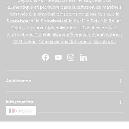
Depuis
1976,
HawaiiSurf est l’enseigne la plus
authentique et pionnière dans la diffusion de matériels
destinés à la pratique de sports de glisse tels que le
Skateboard
,
le
Snowboard
,
le
Surf
,
le
Ski
et le
Roller
.
Découvrez nos tops collections :
Planches de Surf
,
Skate Shoes
,
Combinaisons 4/3 homme
,
Combinaisons
3/2 homme
,
Combinaisons 3/2 femme
,
Surfskates
Facebook
YouTube
Instagram
LinkedIn
Assistance
Information
Français