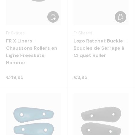
Choisir les options
Choisir 
Fr Skates
Fr Skates
FR X Liners -
Logo Ratchet Buckle -
Chaussons Rollers en
Boucles de Serrage à
Ligne Freeskate
Cliquet Roller
Homme
€49,95
€3,95