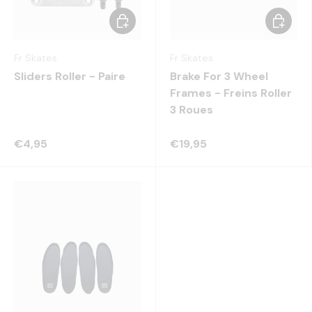
Choisir les options
Choisir 
Fr Skates
Fr Skates
Sliders Roller - Paire
Brake For 3 Wheel
Frames - Freins Roller
3 Roues
€4,95
€19,95