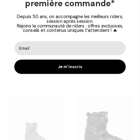
première commande*
Choisir les options
Choisir 
Depuis 50 ans, on accompagne les meilleurs riders,
session après session.
Rejoins la communauté de riders : offres exclusives,
conseils et contenus uniques t’attendent ! 🔥
Fr Skates
Fr Skates
AXS Liners -
Pad Abrasif Slider EZX
Chaussons Rollers en
- Paire
Ligne Freeskate
Enfant
Je m'inscris
€39,95
€3,95