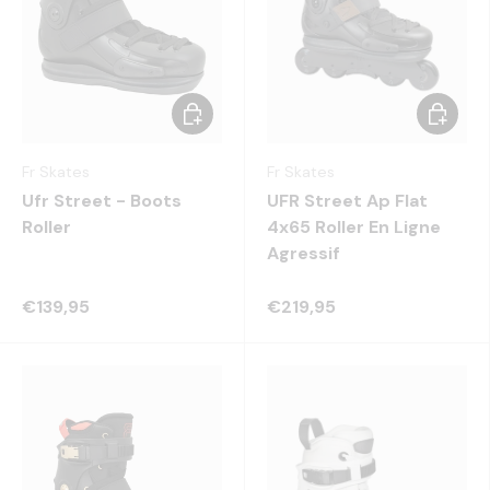
Choisir les options
Choisir 
Fr Skates
Fr Skates
Ufr Street - Boots
UFR Street Ap Flat
Roller
4x65 Roller En Ligne
Agressif
€139,95
€219,95