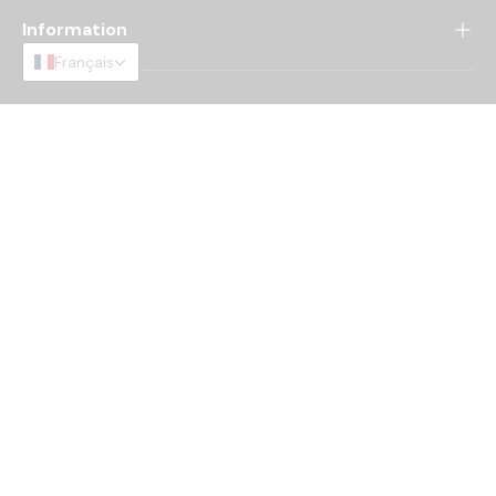
Information
Français
5% offerts sur votre première commande, des offres
exclusives et des tutoriels 100% sports de glisse.
Je m'inscris
Moyens de paiement acceptés