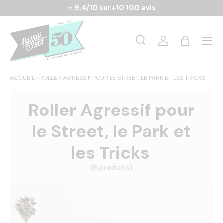
⭐
9,4/10 sur +10 100 avis
Aller au contenu
Menu
Recherche
Se connecter
Panier
Recherche
Rechercher
ACCUEIL
›
ROLLER AGRESSIF POUR LE STREET, LE PARK ET LES TRICKS
Roller Agressif pour
le Street, le Park et
les Tricks
(8 produits)