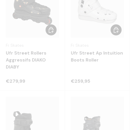
Choisir les options
Choisir 
Fr Skates
Fr Skates
Ufr Street Rollers
Ufr Street Ap Intuition
Aggressifs DIAKO
Boots Roller
DIABY
€279,99
€259,95