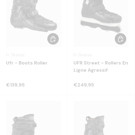
Choisir les options
Choisir 
Fr Skates
Fr Skates
Ufr - Boots Roller
UFR Street - Rollers En
Ligne Agressif
€139,95
€249,95