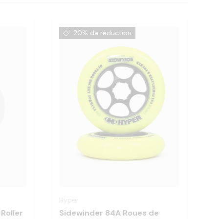
20% de réduction
Choisir les options
Choisir les optio
Hyper
Roller
Sidewinder 84A Roues de