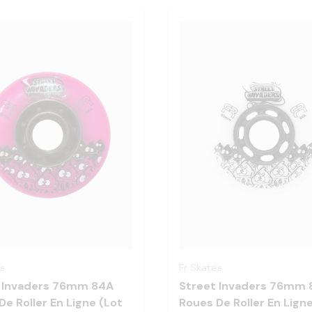
Choisir les options
es
Fr Skates
 Invaders 76mm 84A
Street Invaders 76mm 
De Roller En Ligne (Lot
Roues De Roller En Lign