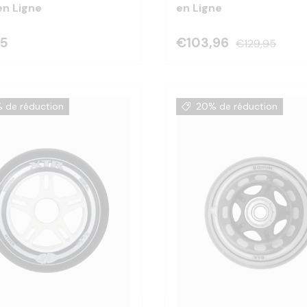
en Ligne
en Ligne
95
€103,96
€129,95
 de réduction
20% de réduction
Choisir les options