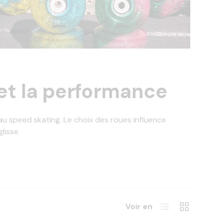
e et la performance
au speed skating. Le choix des roues influence
lisse.
Liste
Grille
Voir en