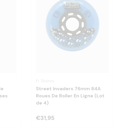
Choisir les options
Choisir les optio
Fr Skates
de
Street Invaders 76mm 84A
uses
Roues De Roller En Ligne (Lot
de 4)
€31,95