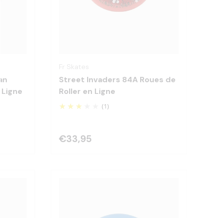
Choisir les options
Choisir les optio
Fr Skates
an
Street Invaders 84A Roues de
 Ligne
Roller en Ligne
(1)
€33,95