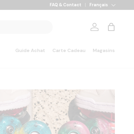
Paiement en 3x, 4x et 10x sans frais
FAQ & Contact
Langue
Français
Se connecter
Panier
Guide Achat
Carte Cadeau
Magasins