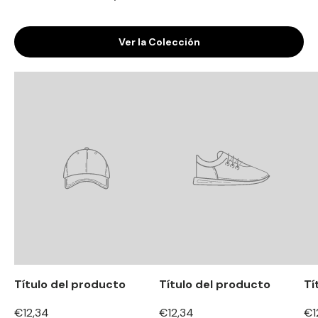
Ver la Colección
Título del producto
Título del producto
Tí
€12,34
€12,34
€1