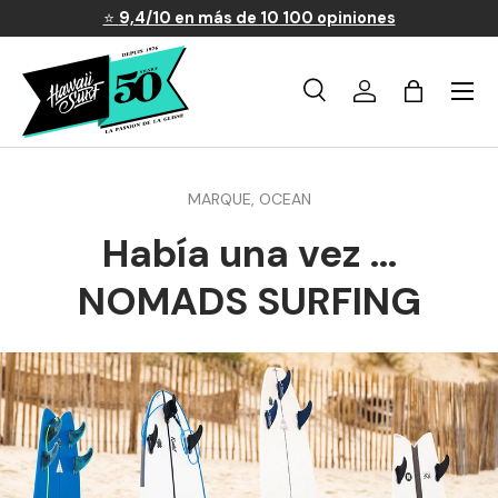
⭐
9,4/10 en más de 10 100 opiniones
Ir al contenido
Menú
Búsqueda
Iniciar sesión
Carrito
Buscar
Buscar
MARQUE,
OCEAN
Había una vez ...
NOMADS SURFING