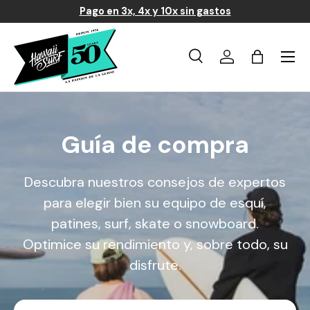
Pago en 3x, 4x y 10x sin gastos
Ir al contenido
Menú
Búsqueda
Iniciar sesión
Carrito
Buscar
Buscar
Guía de compra
Descubra nuestros consejos de expertos
para elegir bien su equipo de esquí,
patines, surf, skate o snowboard.
Optimice su rendimiento y, sobre todo, su
disfrute.