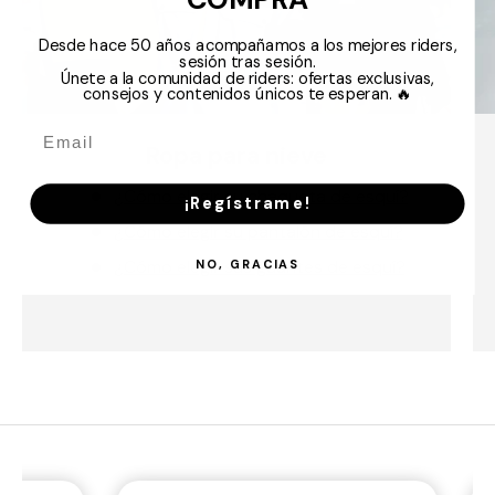
Desde hace 50 años acompañamos a los mejores riders,
sesión tras sesión.
Únete a la comunidad de riders: ofertas exclusivas,
consejos y contenidos únicos te esperan. 🔥
Ropa para nieve
¿Cómo elegir su chaqueta de esquí?
¡Regístrame!
¿Cómo elegir su pantalón de esquí?
¿Cómo elegir sus guantes de esquí?
NO, GRACIAS