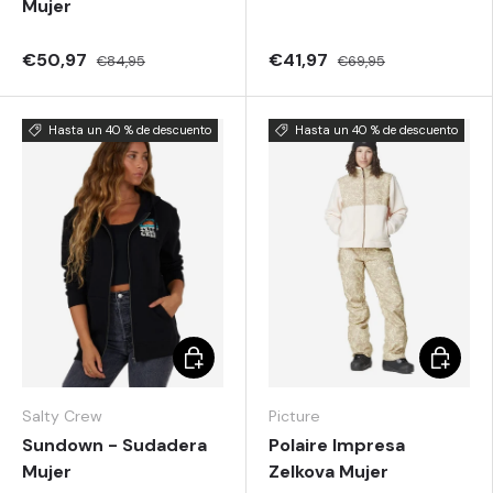
Mujer
€50,97
€41,97
€84,95
€69,95
Hasta un 40 % de descuento
Hasta un 40 % de descuento
Añadir al carrito
Elegir o
Salty Crew
Picture
Sundown - Sudadera
Polaire Impresa
Mujer
Zelkova Mujer