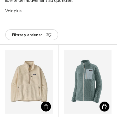
liberté de mouvement au quotidien.
Voir plus
Filtrar y ordenar
Elegir opciones
Elegir o