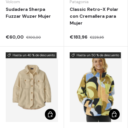
Volcom
Patagonia
Sudadera Sherpa
Classic Retro-X Polar
Fuzzar Wuzer Mujer
con Cremallera para
Mujer
€60,00
€183,96
€100,00
€229,95
Hasta un 40 % de descuento
Hasta un 50 % de descuento
Elegir opciones
Elegir o