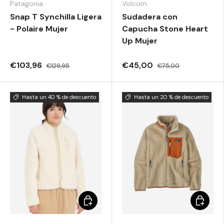
Patagonia
Volcom
Snap T Synchilla Ligera
Sudadera con
- Polaire Mujer
Capucha Stone Heart
Up Mujer
€103,96
€45,00
€129,95
€75,00
Hasta un 40 % de descuento
Hasta un 20 % de descuento
Elegir opciones
Elegir o