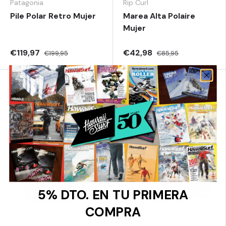
Patagonia
Rip Curl
Pile Polar Retro Mujer
Marea Alta Polaire
Mujer
€119,97
€42,98
€199,95
€85,95
Hasta un 50 % de descuento
Hasta un 40 % de descuento
Elegir opciones
Añadir al
5% DTO. EN TU PRIMERA
COMPRA
Rip Curl
Salty Crew