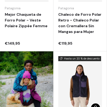
Patagonia
Patagonia
Mejor Chaqueta de
Chaleco de Forro Polar
Forro Polar - Veste
Retro - Chaleco Polar
Polaire Zippée Femme
con Cremallera Sin
Mangas para Mujer
€149,95
€119,95
Hasta un 20 % de descuento
Elegir o