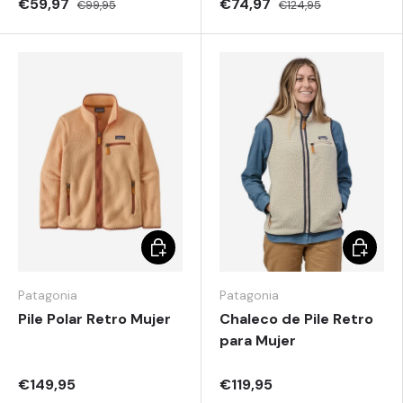
€59,97
€74,97
€99,95
€124,95
Elegir opciones
Elegir o
Patagonia
Patagonia
Pile Polar Retro Mujer
Chaleco de Pile Retro
para Mujer
€149,95
€119,95