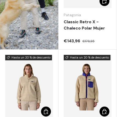
Patagonia
Classic Retro X -
Chaleco Polar Mujer
€143,96
€179,95
Hasta un 20 % de descuento
Hasta un 20 % de descuento
Elegir opciones
Elegir o