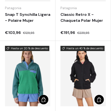
Patagonia
Patagonia
Snap T Synchilla Ligera
Classic Retro X -
- Polaire Mujer
Chaqueta Polar Mujer
€103,96
€191,96
€129,95
€239,95
Hasta un 20 % de descuento
Hasta un 40 % de descuento
Elegir opciones
Elegir o