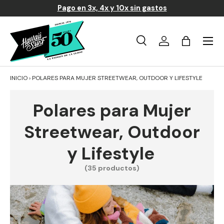
Pago en 3x, 4x y 10x sin gastos
Ir al contenido
Menú
Búsqueda
Iniciar sesión
Carrito
Buscar
Buscar
INICIO
›
POLARES PARA MUJER STREETWEAR, OUTDOOR Y LIFESTYLE
Polares para Mujer
Streetwear, Outdoor
y Lifestyle
(35 productos)