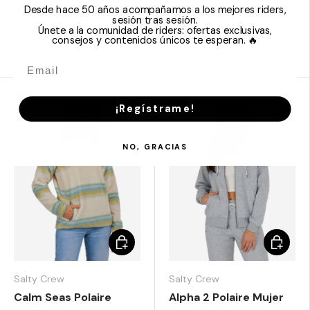
Anti-Serie Z/T Polar
Sand Bar Crew -
Desde hace 50 años acompañamos a los mejores riders,
Mujer
Sudadera Mujer
sesión tras sesión.
Únete a la comunidad de riders: ofertas exclusivas,
consejos y contenidos únicos te esperan. 🔥
€49,98
€38,97
€99,95
€64,95
Hasta un 40 % de descuento
Hasta un 40 % de descuento
¡Regístrame!
NO, GRACIAS
Añadir al carrito
Añadir al
Salty Crew
Salty Crew
Calm Seas Polaire
Alpha 2 Polaire Mujer