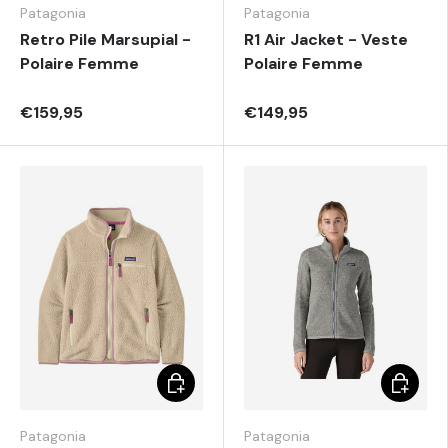
Patagonia
Patagonia
Retro Pile Marsupial -
R1 Air Jacket - Veste
Polaire Femme
Polaire Femme
€159,95
€149,95
Elegir opciones
Elegir o
Patagonia
Patagonia