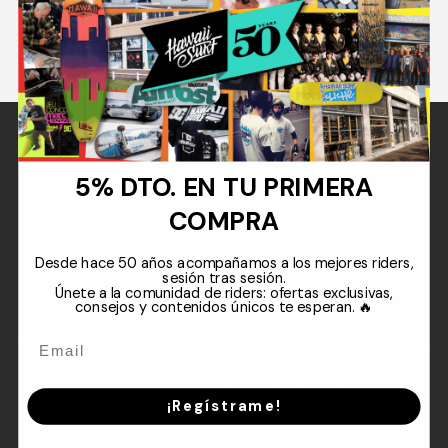
t:
Preguntas / Respuestas
5% DTO. EN TU PRIMERA
COMPRA
Desde
1976,
HawaiiSurf es la marca más auténtica y
Desde hace 50 años acompañamos a los mejores riders,
pionera en la distribución de equipos destinados a la
sesión tras sesión.
práctica de deportes de deslizamiento como el
Únete a la comunidad de riders: ofertas exclusivas,
consejos y contenidos únicos te esperan. 🔥
Skateboard
,
el
Snowboard
,
el
Surf
,
el
Ski
y el
Roller
.
Descubre nuestras mejores colecciones:
Tablas de Surf
,
Zapatos de Skate
,
Trajes 4/3 para hombre
,
Trajes 3/2
para hombre
,
Trajes 3/2 para mujer
,
Surfskates
¡Regístrame!