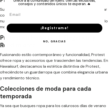
Únete a la comunidad de riders: ofertas exclusivas,
consejos y contenidos únicos te esperan. 🔥
Sumérgete en el universo de la moda urbana y el streetwear
con la marca Protest, disponible en Hawaiisurf. Explora
nuestra selección cuidadosamente elegida para ofrecerte lo
mejor de la tendencia y la calidad.
¡Regístrame!
Protest en Hawaiisurf: Elegancia y
NO, GRACIAS
Rendimiento
Fusionando estilo contemporáneo y funcionalidad, Protest
ofrece ropa y accesorios que trascienden las tendencias. En
Hawaiisurf, destacamos la estética distintiva de Protest,
ofreciéndote un guardarropa que combina elegancia urbana
y rendimiento técnico.
Colecciones de moda para cada
temporada
Ya sea que busques ropa para los calurosos días de verano