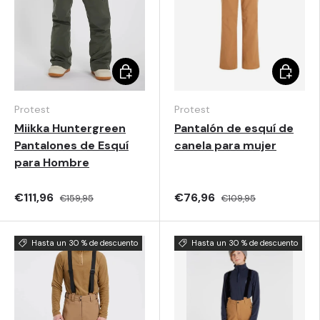
Elegir opciones
Elegir o
Protest
Protest
Miikka Huntergreen
Pantalón de esquí de
Pantalones de Esquí
canela para mujer
para Hombre
€111,96
€76,96
€159,95
€109,95
Hasta un 30 % de descuento
Hasta un 30 % de descuento