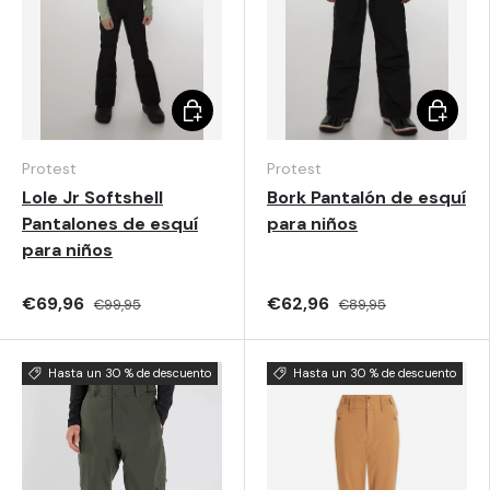
Elegir opciones
Elegir o
Protest
Protest
Lole Jr Softshell
Bork Pantalón de esquí
Pantalones de esquí
para niños
para niños
€69,96
€62,96
€99,95
€89,95
Hasta un 30 % de descuento
Hasta un 30 % de descuento