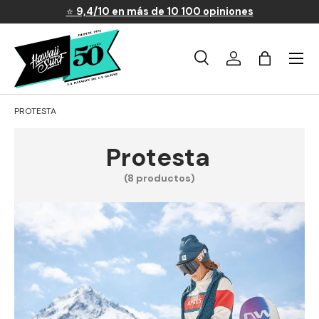
⭐
9,4/10 en más de 10 100 opiniones
Ir al contenido
Menú
Búsqueda
Iniciar sesión
Carrito
Buscar
Buscar
PROTESTA
Protesta
(8 productos)