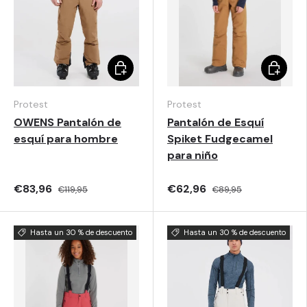
Elegir opciones
Elegir o
Protest
Protest
OWENS Pantalón de
Pantalón de Esquí
esquí para hombre
Spiket Fudgecamel
para niño
€83,96
€62,96
€119,95
€89,95
Hasta un 30 % de descuento
Hasta un 30 % de descuento