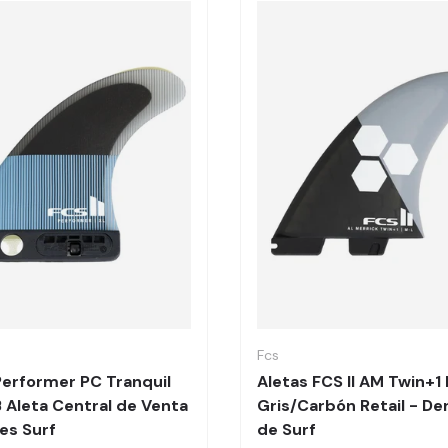
Elegir opciones
Fcs
 Performer PC Tranquil
Aletas FCS II AM Twin+1
B Aleta Central de Venta
Gris/Carbón Retail - De
ves Surf
de Surf