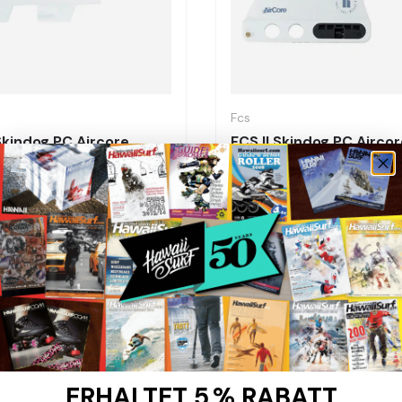
Elegir opciones
Fcs
 Skindog PC Aircore
FCS II Skindog PC Aircor
er Gris Byte Lateral -
Amanecer - Deriva de S
 de Surf
95
€99,95
ERHALTET 5 % RABATT