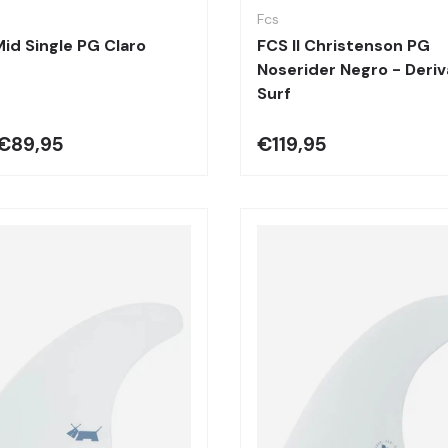
Fcs
Mid Single PG Claro
FCS II Christenson PG
Noserider Negro - Deriv
Surf
€89,95
€119,95