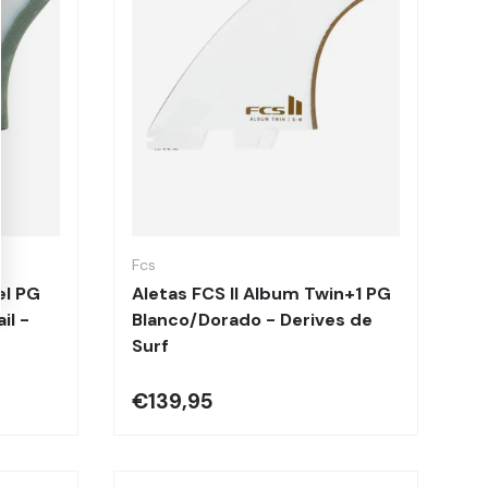
Elegir opciones
Elegir opciones
Fcs
el PG
Aletas FCS II Album Twin+1 PG
il -
Blanco/Dorado - Derives de
Surf
€139,95