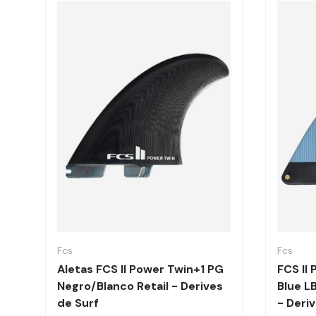
Elegir opciones
Fcs
Fcs
Aletas FCS II Power Twin+1 PG
FCS II
Negro/Blanco Retail - Derives
Blue L
de Surf
- Deri