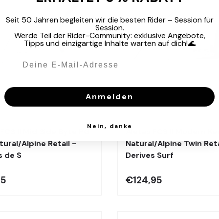
Seit 50 Jahren begleiten wir die besten Rider – Session für
Session.
Werde Teil der Rider-Community: exklusive Angebote,
Tipps und einzigartige Inhalte warten auf dich!🌊
Elegir opciones
Anmelden
Fcs
Nein, danke
 FCS II Mid Side Byte PG
Aletas FCS II Modern Ke
tural/Alpine Retail -
Natural/Alpine Twin Reta
s de S
Derives Surf
95
€124,95