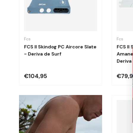
Elegir opciones
Fcs
Fcs
FCS II Skindog PC Aircore Slate
FCS II
- Deriva de Surf
Amanec
Deriva
€104,95
€79,