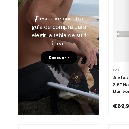
¡Descubre nuestra
guía de compra para
elegir la tabla de surf
ideal!
Descubrir
Fcs
Aletas
3.6" Na
Derive
€69,