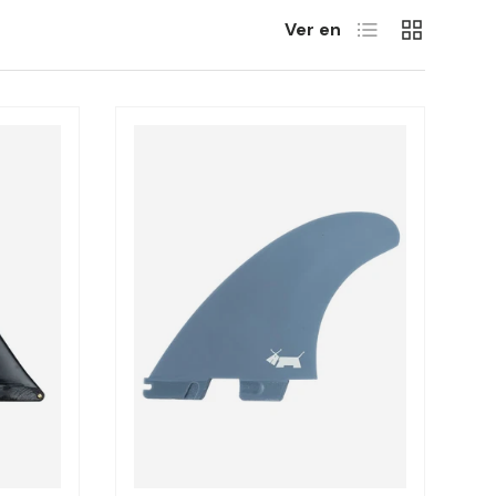
Lista
Rejilla
Ver en
Elegir opciones
Elegir opciones