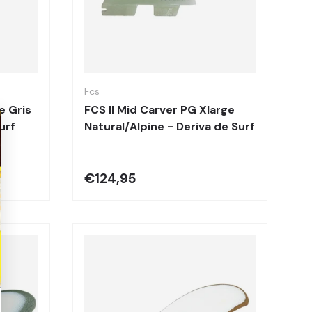
Elegir opciones
Elegir opciones
Fcs
e Gris
FCS II Mid Carver PG Xlarge
urf
Natural/Alpine - Deriva de Surf
€124,95