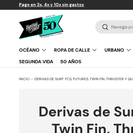
Pago en 3x, 4x y 10x sin gastos
Ir al contenido
Buscar
Buscar
OCÉANO
ROPA DE CALLE
URBANO
SEGUNDA VIDA
50 AÑOS
INICIO
›
DERIVAS DE SURF: FCS, FUTURES, TWIN FIN, THRUSTER Y Q
Derivas de Sur
Twin Fin, T