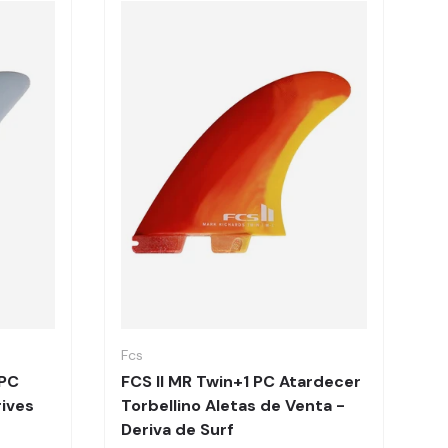
Elegir opciones
Elegir opciones
Fcs
 PC
FCS II MR Twin+1 PC Atardecer
rives
Torbellino Aletas de Venta -
Deriva de Surf