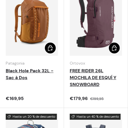
Elegir opciones
Elegir o
Patagonia
Ortovox
Black Hole Pack 32L -
FREE RIDER 26L
Sac à Dos
MOCHILA DE ESQUÍ Y
SNOWBOARD
€169,95
€179,96
€199,95
Hasta un 20 % de descuento
Hasta un 40 % de descuento