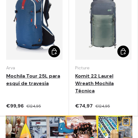
Elegir opciones
Elegir o
Arva
Picture
Mochila Tour 25L para
Komit 22 Laurel
esquí de travesía
Wreath Mochila
Técnica
€99,96
€74,97
€124,95
€124,95