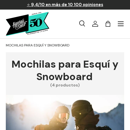
⭐
9,4/10 en más de 10 100 opiniones
Ir al contenido
Menú
Búsqueda
Iniciar sesión
Carrito
Buscar
Buscar
MOCHILAS PARA ESQUÍ Y SNOWBOARD
Mochilas para Esquí y
Snowboard
(4 productos)