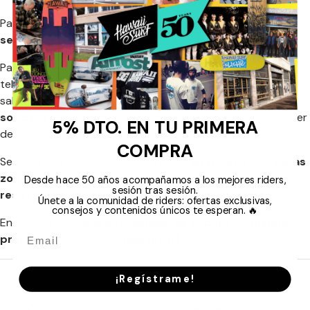
Partir en montaña
requiere tener todas estas cosas
seguras
!
Para poner su
comida
, sus
efectos personales
(llaves,
teléfono, auriculares, cámara...) o bien durante grandes
salidas de freeride fuera de pista para
guardar pala y
sonda
, la mochila es indispensable y su elección no debe ser
5% DTO. EN TU PRIMERA
descuidada.
COMPRA
Sea cual sea su práctica, deberán ser
prácticos
, con
varias
zonas de almacenamiento
,
cómodos
y sobre todo
Desde hace 50 años acompañamos a los mejores riders,
sesión tras sesión.
resistentes
!
Únete a la comunidad de riders: ofertas exclusivas,
consejos y contenidos únicos te esperan. 🔥
Encuentra las
mejores mochilas de esquí
a los
mejores
precios
únicamente en
HawaiiSurf
!
¡Regístrame!