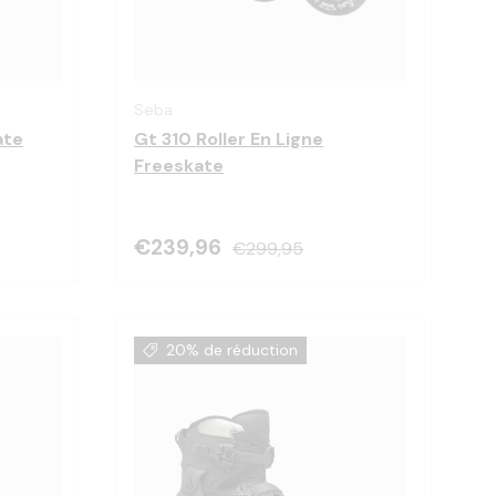
Choisir les options
Choisir les optio
Seba
ate
Gt 310 Roller En Ligne
Freeskate
€239,96
€299,95
20% de réduction