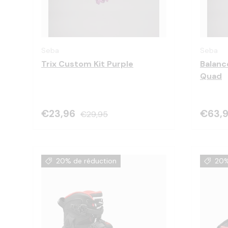
Choisir les options
Seba
Seba
Trix Custom Kit Purple
Balanc
Quad
€23,96
€63,
€29,95
20% de réduction
20%