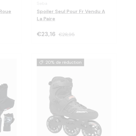
Seba
 Roue
Spoiler Seul Pour Fr Vendu A
La Paire
€23,16
€28,95
20% de réduction