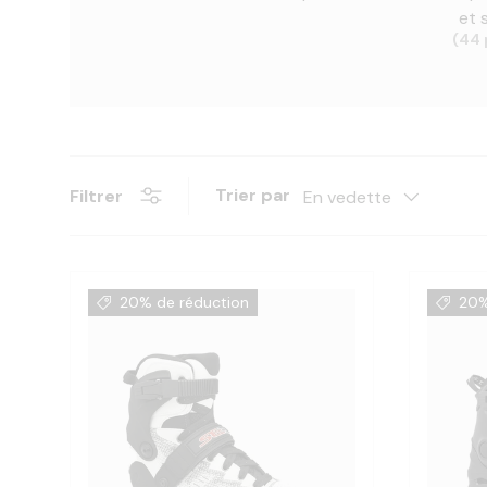
et s
(44 
Trier par
Filtrer
En vedette
20% de réduction
20%