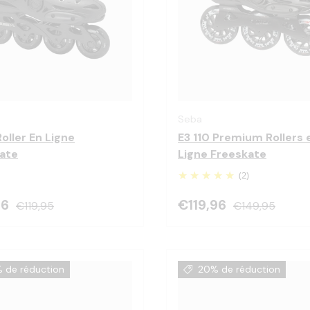
Choisir les options
Seba
oller En Ligne
E3 110 Premium Rollers 
ate
Ligne Freeskate
(2)
96
€119,96
€119,95
€149,95
 de réduction
20% de réduction