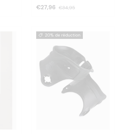
€27,96
€34,95
20% de réduction
Choisir les options
Choisir les optio