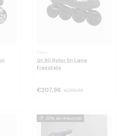
Choisir les options
Choisir les optio
Seba
en
Gt 80 Roller En Ligne
Freeskate
€207,96
€259,95
20% de réduction