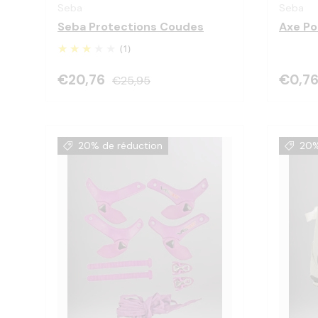
Seba
Seba
Seba Protections Coudes
Axe Po
(1)
€20,76
€0,7
€25,95
20% de réduction
20%