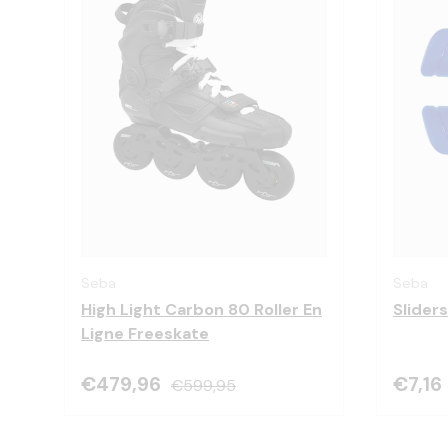
Choisir les options
Seba
Seba
High Light Carbon 80 Roller En
Sliders
Ligne Freeskate
€479,96
€7,16
€599,95