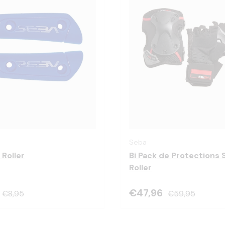
Choisir les options
Seba
 Roller
Bi Pack de Protections 
Roller
€47,96
€8,95
€59,95