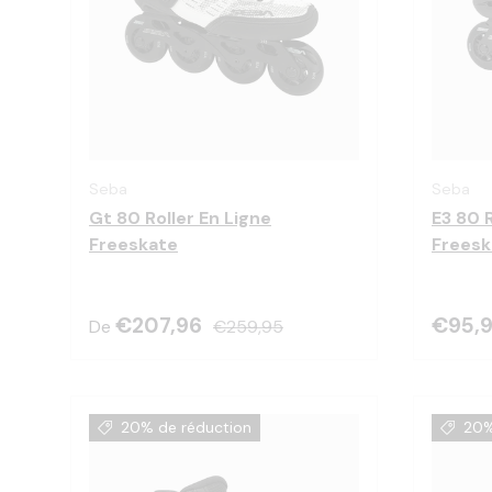
Choisir les options
Seba
Seba
Gt 80 Roller En Ligne
E3 80 R
Freeskate
Freesk
€207,96
€95,
De
€259,95
20% de réduction
20%