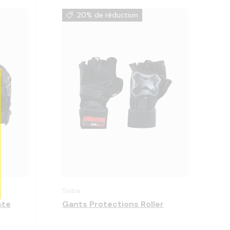
20% de réduction
Choisir les options
Choisir les optio
Seba
ate
Gants Protections Roller