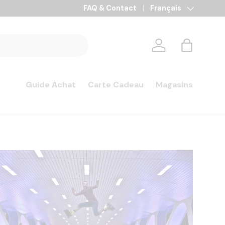
Paiement en 3x, 4x et 10x sans frais
FAQ & Contact
Langue
Français
Se connecter
Panier
Guide Achat
Carte Cadeau
Magasins