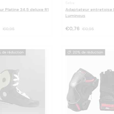
Seba
ur Platine 34,5 deluxe R1
Adaptateur entretoise
Luminous
6
€0,76
€0,95
€0,95
 de réduction
20% de réduction