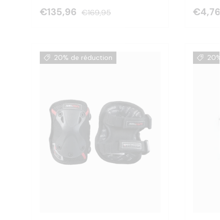
€135,96
€4,7
€169,95
20% de réduction
20%
Choisir les options