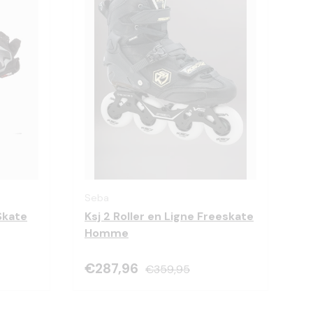
Choisir les options
Choisir les optio
Seba
Skate
Ksj 2 Roller en Ligne Freeskate
Homme
€287,96
€359,95