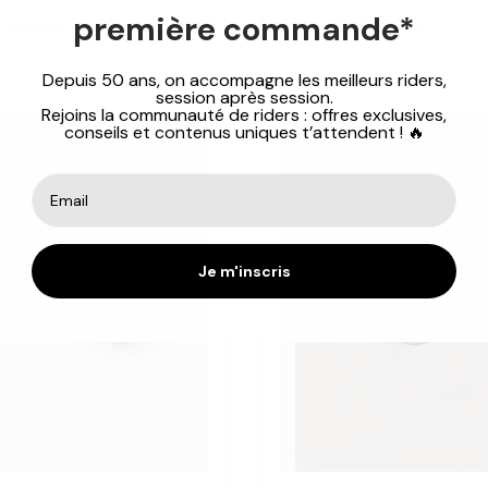
première commande*
6
€20,76
€5,95
€25,95
Depuis 50 ans, on accompagne les meilleurs riders,
session après session.
Rejoins la communauté de riders : offres exclusives,
 de réduction
20% de réduction
conseils et contenus uniques t’attendent ! 🔥
Je m'inscris
Choisir les options