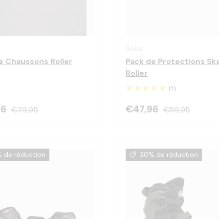
Choisir les options
Seba
e Chaussons Roller
Pack de Protections Sk
Roller
(1)
96
€47,96
€79,95
€59,95
 de réduction
20% de réduction