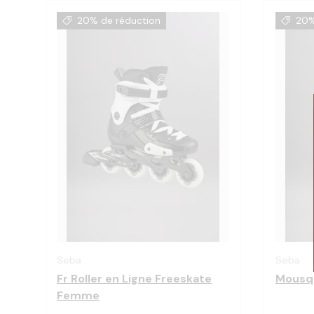
20% de réduction
20%
Choisir les options
Seba
Seba
Fr Roller en Ligne Freeskate
Mousq
Femme