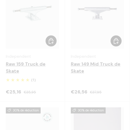
Choisir les options
Choisir 
Independent
Independent
Raw 159 Truck de
Raw 149 Mid Truck de
Skate
Skate
(1)
€25,16
€26,56
€35,95
€37,95
30% de réduction
30% de réduction