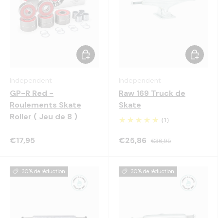
Choisir les options
Choisir 
Independent
Independent
GP-R Red -
Raw 169 Truck de
Roulements Skate
Skate
Roller ( Jeu de 8 )
(1)
€17,95
€25,86
€36,95
30% de réduction
30% de réduction