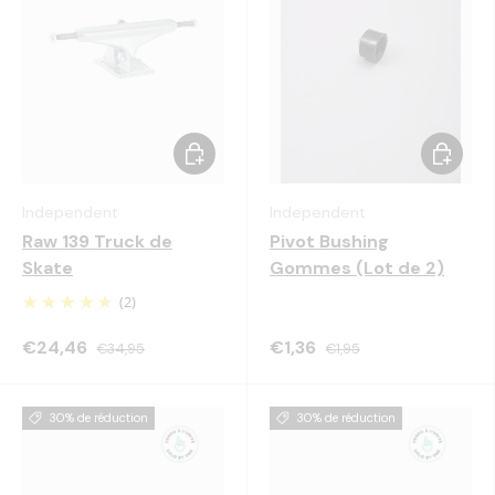
Choisir les options
Ajouter 
Independent
Independent
Raw 139 Truck de
Pivot Bushing
Skate
Gommes (Lot de 2)
(2)
€24,46
€1,36
€34,95
€1,95
30% de réduction
30% de réduction