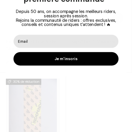
Depuis 50 ans, on accompagne les meilleurs riders,
session après session.
Choisir les options
Choisir 
Rejoins la communauté de riders : offres exclusives,
conseils et contenus uniques t’attendent ! 🔥
Independent
Independent
Raw 129 Mid Truck de
Gp Allen 1’’Visserie
Skate
Je m'inscris
€25,16
€2,06
€35,95
€2,95
30% de réduction