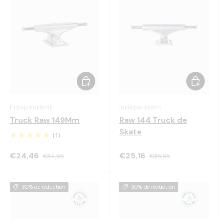
Choisir les options
Choisir 
Independent
Independent
Truck Raw 149Mm
Raw 144 Truck de
Skate
(1)
€24,46
€25,16
€34,95
€35,95
30% de réduction
30% de réduction