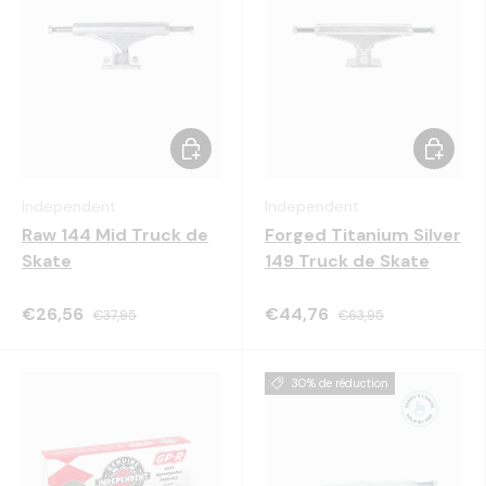
Choisir les options
Choisir 
Independent
Independent
Raw 144 Mid Truck de
Forged Titanium Silver
Skate
149 Truck de Skate
€26,56
€44,76
€37,95
€63,95
30% de réduction