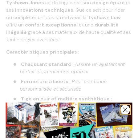
Tyshawn Jones
se distingue par son
design épuré
et
ses
innovations techniques
. Que ce soit pour rider
ou compléter un look streetwear, la
Tyshawn Low
offre un
confort exceptionnel
et une
durabilité
inégalée
grâce à ses matériaux de haute qualité et ses
technologies avancées !
Caractéristiques principales
:
Chaussant standard
:
Assure un ajustement
parfait et un maintien optimal
Fermeture à lacets
:
Pour une tenue
personnalisée et sécurisée
Tige en cuir et matière synthétique
:
Conjugue robustesse et élégance
Doublure textile
:
Garantit un confort respirant
tout au long de la journée
Semelle extérieure en caoutchouc
:
Offre une