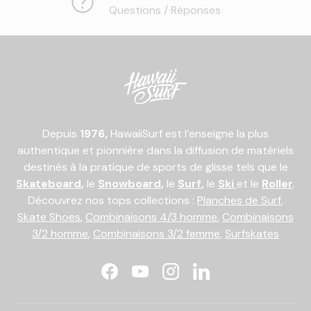
Questions / Réponses
Depuis
1976,
HawaiiSurf est l’enseigne la plus
authentique et pionnière dans la diffusion de matériels
destinés à la pratique de sports de glisse tels que le
Skateboard
,
le
Snowboard
,
le
Surf
,
le
Ski
et le
Roller
.
Découvrez nos tops collections :
Planches de Surf
,
Skate Shoes
,
Combinaisons 4/3 homme
,
Combinaisons
3/2 homme
,
Combinaisons 3/2 femme
,
Surfskates
Facebook
YouTube
Instagram
LinkedIn