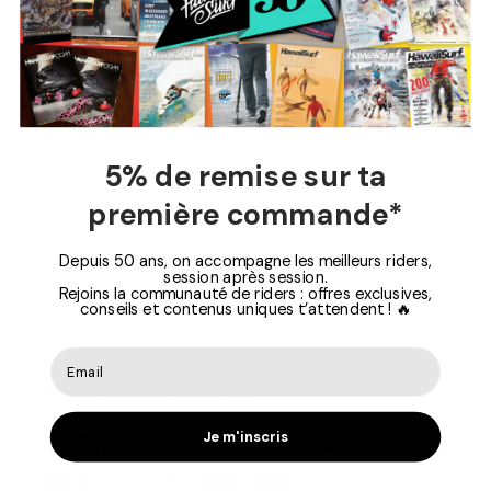
adhérence supérieure et une résistance à l'usure
Amorti Adiprene
:
Absorbe les chocs pour un
confort optimal lors de chaque mouvement
Avant-pied Adituff renforcé
:
Conçu pour
résister à l’abrasion et prolonger la durabilité
Col en mousse à mémoire de forme
:
5% de remise sur ta
S'adapte parfaitement à la cheville pour un
première commande*
confort personnalisé
Couleur moderne et polyvalente
:
Core Black
Depuis 50 ans, on accompagne les meilleurs riders,
session après session.
/ Clear Sky / Collegiate Navy pour un look
Rejoins la communauté de riders : offres exclusives,
intemporel
conseils et contenus uniques t’attendent ! 🔥
Paiement Sécurisé
Je m'inscris