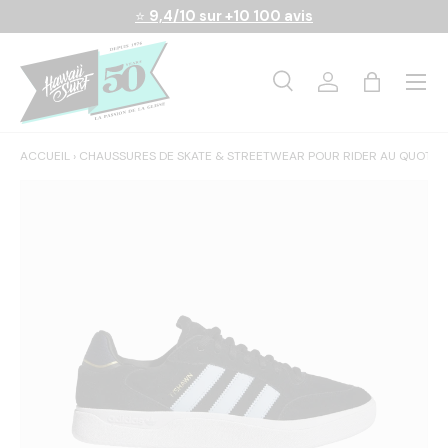
⭐
9,4/10 sur +10 100 avis
Aller au contenu
Menu
Recherche
Se connecter
Panier
Recherche
Rechercher
ACCUEIL
›
CHAUSSURES DE SKATE & STREETWEAR POUR RIDER AU QUOTIDI