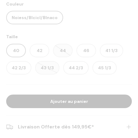
Couleur
Noiess/Blcicl/Blnaco
Taille
40
42
44
46
41 1/3
42 2/3
43 1/3
44 2/3
45 1/3
Ajouter au panier
Livraison Offerte dès 149,95€*