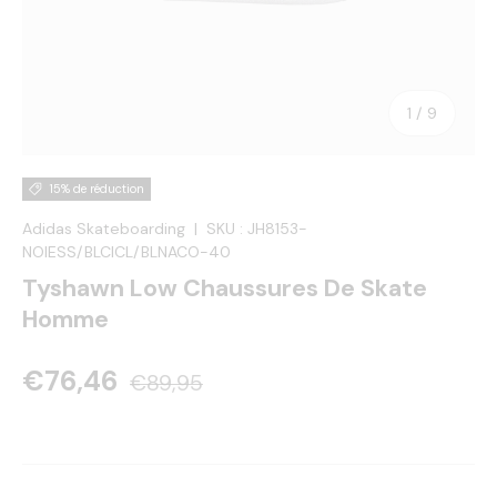
de
1
/
9
15% de réduction
Adidas Skateboarding
|
SKU :
JH8153-
NOIESS/BLCICL/BLNACO-40
Tyshawn Low Chaussures De Skate
Homme
€76,46
€89,95