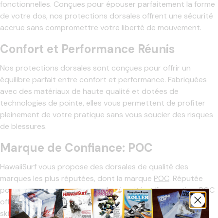
fonctionnelles. Conçues pour épouser parfaitement la forme
de votre dos, nos protections dorsales offrent une sécurité
accrue sans compromettre votre liberté de mouvement.
Confort et Performance Réunis
Nos protections dorsales sont conçues pour offrir un
équilibre parfait entre confort et performance. Fabriquées
avec des matériaux de haute qualité et dotées de
technologies de pointe, elles vous permettent de profiter
pleinement de votre pratique sans vous soucier des risques
de blessures.
Marque de Confiance: POC
HawaiiSurf vous propose des dorsales de qualité des
marques les plus réputées, dont la marque
POC
. Réputée
pour son engagement envers la sécurité et l'innovation, POC
offre des protections dorsales de haute qualité pour les
skieurs et snowboardeurs les plus exigeants.