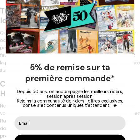
Trouvez Votre Protection Dorsale
Idéale
Que vous recherchiez une dorsale légère pour une pratique
occasionnelle ou une protection haut de gamme pour des
performances maximales, HawaiiSurf a la solution qu'il vous
faut. Parcourez notre collection dès maintenant et trouvez
la protection dorsale parfaite pour votre prochaine aventure
5% de remise sur ta
sur les pistes.
première commande*
Commandez dès Aujourd'hui chez
Depuis 50 ans, on accompagne les meilleurs riders,
HawaiiSurf
session après session.
Rejoins la communauté de riders : offres exclusives,
conseils et contenus uniques t’attendent ! 🔥
Ne prenez pas de risques avec votre sécurité. Commandez
votre protection dorsale ski snowboard dès aujourd'hui chez
HawaiiSurf et skiez en toute confiance, sachant que votre
dos est protégé par l'un des meilleurs équipements de
protection du marché.