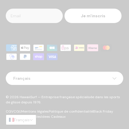
Je m'inscris
Moyens de paiement acceptés
Langue
Français
© 2026
HawaiiSurf
— Entreprise française spécialisée dans les sports
de glisse depuis 1976.
CGV
CGU
Mentions légales
Politique de confidentialité
Black Friday
Cyber Monday
Soldes
Idees Cadeaux
Français