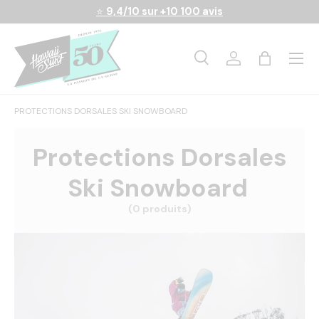
⭐
9,4/10 sur +10 100 avis
Aller au contenu
Menu
Recherche
Se connecter
Panier
Recherche
Rechercher
PROTECTIONS DORSALES SKI SNOWBOARD
Protections Dorsales
Ski Snowboard
(0 produits)