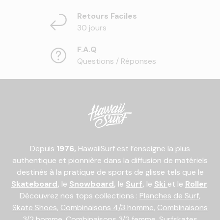
Retours Faciles
30 jours
F.A.Q
Questions / Réponses
Depuis
1976,
HawaiiSurf est l’enseigne la plus
authentique et pionnière dans la diffusion de matériels
destinés à la pratique de sports de glisse tels que le
Skateboard
,
le
Snowboard
,
le
Surf
,
le
Ski
et le
Roller
.
Découvrez nos tops collections :
Planches de Surf
,
Skate Shoes
,
Combinaisons 4/3 homme
,
Combinaisons
3/2 homme
,
Combinaisons 3/2 femme
,
Surfskates