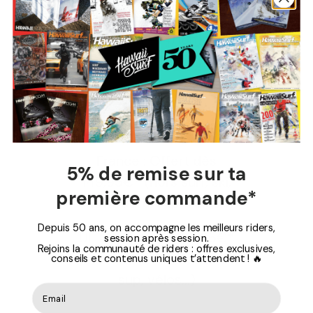
(lundi au vendredi de
9/13h - 14/18h)
Livraison Gratuite
France : Offert dès
5% de remise sur ta
149,95€* (hors surf, ski,
première commande*
snowboard, sup, vélos...)
Depuis 50 ans, on accompagne les meilleurs riders,
UE : Offert dès 199,95€*
session après session.
Rejoins la communauté de riders : offres exclusives,
(hors surf, ski, snowboard,
conseils et contenus uniques t’attendent ! 🔥
sup, vélos...)