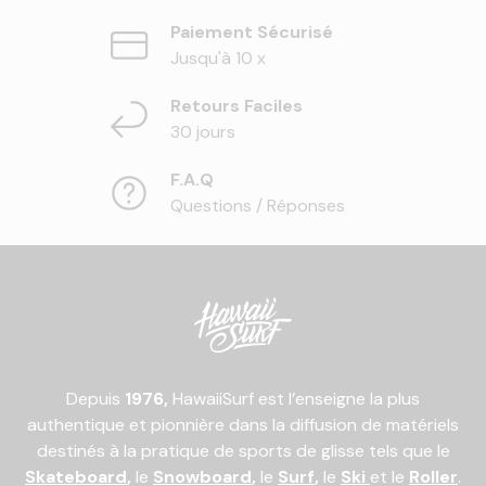
Paiement Sécurisé
Jusqu'à 10 x
Retours Faciles
30 jours
F.A.Q
Questions / Réponses
Depuis
1976,
HawaiiSurf est l’enseigne la plus
authentique et pionnière dans la diffusion de matériels
destinés à la pratique de sports de glisse tels que le
Skateboard
,
le
Snowboard
,
le
Surf
,
le
Ski
et le
Roller
.