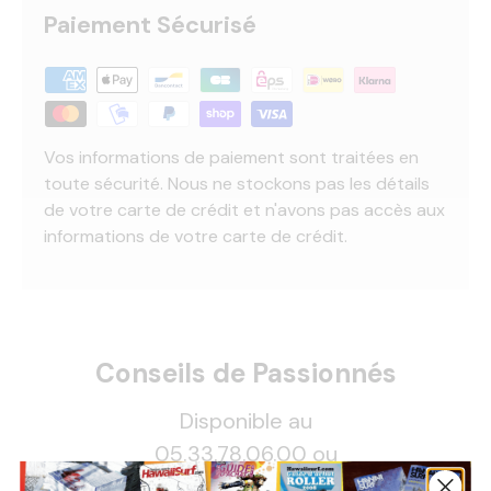
Paiement Sécurisé
Vos informations de paiement sont traitées en
toute sécurité. Nous ne stockons pas les détails
de votre carte de crédit et n'avons pas accès aux
informations de votre carte de crédit.
Conseils de Passionnés
Disponible au
05.33.78.06.00 ou
contact@hawaiisurf.com