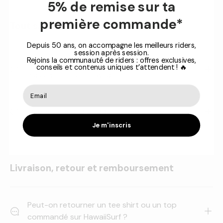
5% de remise sur ta
première commande*
Tout savoir sur les tee shirts enfant
Depuis 50 ans, on accompagne les meilleurs riders,
session après session.
Rejoins la communauté de riders : offres exclusives,
Quelle différence entre un tee shirt enfant
conseils et contenus uniques t’attendent ! 🔥
classique et streetwear ?
Quelle taille choisir pour un tee shirt enfant ?
Je m'inscris
Livraison, retour et remboursement
Peut-on retourner un tee shirt ou un top
commandé sur HawaiiSurf ?