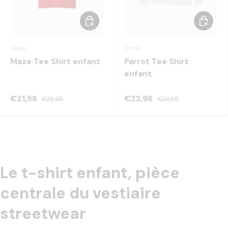
Choisir les options
Choisir 
Vans
Rvca
Maze Tee Shirt enfant
Parrot Tee Shirt
enfant
€21,56
€23,96
€26,95
€29,95
Le t-shirt enfant, pièce
centrale du vestiaire
streetwear