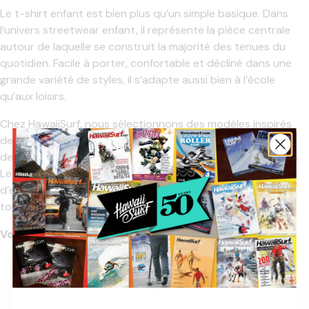
Le t-shirt enfant est bien plus qu’un simple basique. Dans
l’univers
streetwear enfant
, il représente la pièce centrale
autour de laquelle se construit la majorité des tenues du
quotidien. Facile à porter, confortable et décliné dans une
grande variété de styles, il s’adapte aussi bien à l’école
qu’aux loisirs.
Chez HawaiiSurf, nous sélectionnons des modèles inspirés
des cultures skate et surf, avec des coupes modernes et
des imprimés qui reflètent l’esprit lifestyle des jeunes riders.
Les
T-Shirts
deviennent ainsi un véritable moyen
d’expression, permettant aux enfants d’affirmer leur style
tout en restant à l’aise.
Voir plus
FAQ