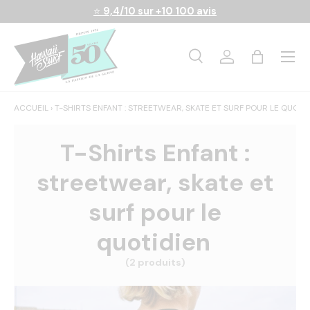
⭐
9,4/10 sur +10 100 avis
Aller au contenu
Menu
Recherche
Se connecter
Panier
Recherche
Rechercher
ACCUEIL
›
T-SHIRTS ENFANT : STREETWEAR, SKATE ET SURF POUR LE QUOTI
T-Shirts Enfant :
streetwear, skate et
surf pour le
quotidien
(2 produits)