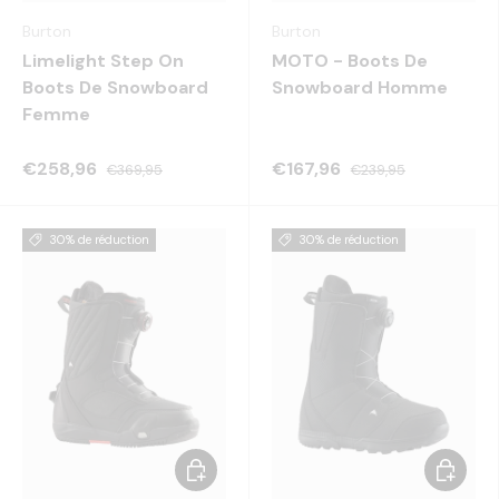
Burton
Burton
Limelight Step On
MOTO - Boots De
Boots De Snowboard
Snowboard Homme
Femme
€258,96
€167,96
€369,95
€239,95
30% de réduction
30% de réduction
Choisir les options
Choisir 