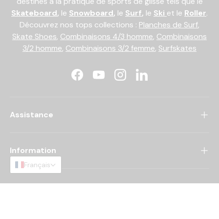
destinés à la pratique de sports de glisse tels que le
Skateboard
,
le
Snowboard
,
le
Surf
,
le
Ski
et le
Roller
.
Découvrez nos tops collections :
Planches de Surf
,
Skate Shoes
,
Combinaisons 4/3 homme
,
Combinaisons
3/2 homme
,
Combinaisons 3/2 femme
,
Surfskates
Facebook
YouTube
Instagram
LinkedIn
Assistance
Information
Français