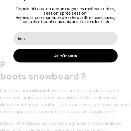
Mint Boa Boots de
Mint Black Boots de
Snowboard Femme
Snowboard Femme
Depuis 50 ans, on accompagne les meilleurs riders,
session après session.
Rejoins la communauté de riders : offres exclusives,
conseils et contenus uniques t’attendent ! 🔥
€174,96
€153,96
€249,95
€219,95
Je m'inscris
Pourquoi bien choisir ses
boots snowboard ?
Les boots
snowboard
constituent le point de contact
entre vos jambes et votre snowboard. Elles influencent
directement votre confort, votre maintien, votre précision et
votre capacité à transmettre vos appuis à la planche.
Depuis 1976, HawaiiSurf accompagne les snowboardeurs
dans le choix de leurs équipements. Notre sélection