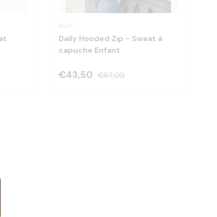
Choisir les options
Choisir les optio
Neff
at
Daily Hooded Zip - Sweat à
capuche Enfant
€43,50
€87,00