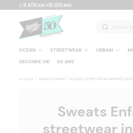
⭐
9,4/10 sur +10 100 avis
Aller au contenu
Recherche
Rechercher
OCEAN
STREETWEAR
URBAIN
M
SECONDE VIE
50 ANS
ACCUEIL
›
SWEATS ENFANT : HOODIES STREETWEAR INSPIRÉS SKAT
Sweats Enf
streetwear in