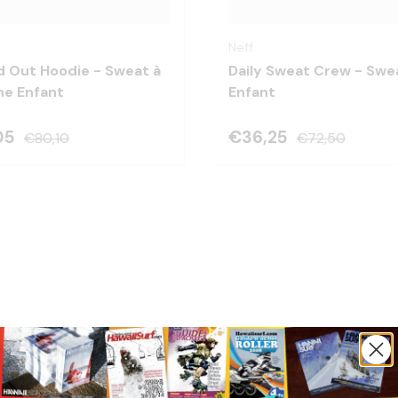
Choisir les options
Neff
 Out Hoodie - Sweat à
Daily Sweat Crew - Swe
e Enfant
Enfant
05
€36,25
€80,10
€72,50