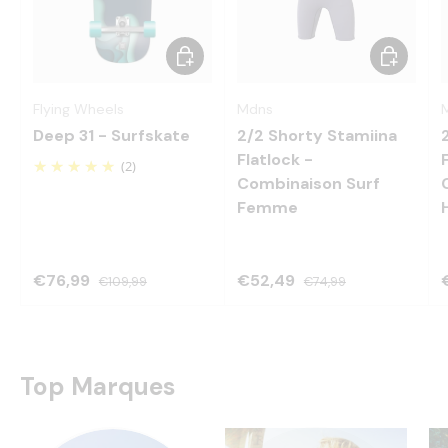
Choisir les options
Choisir le
Flying Wheels
Mdns
Deep 31 - Surfskate
2/2 Shorty Stamiina
Flatlock -
(2)
Combinaison Surf
Femme
€76,99
€52,49
€109,99
€74,99
Top Marques