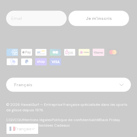
Je m'inscris
Moyens de paiement acceptés
Langue
Français
© 2026
HawaiiSurf
— Entreprise française spécialisée dans les sports
de glisse depuis 1976.
CGV
CGU
Mentions légales
Politique de confidentialité
Black Friday
Cyber Monday
Soldes
Idees Cadeaux
Français