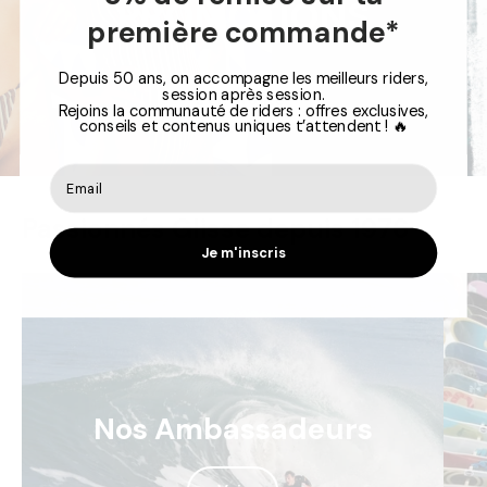
PROMOTIONS
première commande*
Depuis 50 ans, on accompagne les meilleurs riders,
session après session.
J'en profite !
Rejoins la communauté de riders : offres exclusives,
conseils et contenus uniques t’attendent ! 🔥
Passionnés Glisse depuis 1976
Je m'inscris
Nos Ambassadeurs