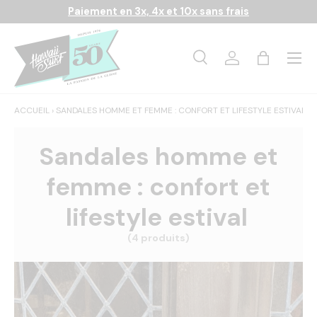
Paiement en 3x, 4x et 10x sans frais
Aller au contenu
Menu
Recherche
Se connecter
Panier
Recherche
Rechercher
ACCUEIL
›
SANDALES HOMME ET FEMME : CONFORT ET LIFESTYLE ESTIVAL
Sandales homme et
femme : confort et
lifestyle estival
(4 produits)