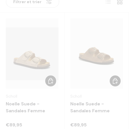
Liste
Grille
Filtrer et trier
Choisir les options
Choisir 
Scholl
Scholl
Noelle Suede -
Noelle Suede -
Sandales Femme
Sandales Femme
€89,95
€89,95