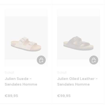
Choisir les options
Choisir 
Scholl
Scholl
Julien Suede -
Julien Oiled Leather -
Sandales Homme
Sandales Homme
€89,95
€99,95