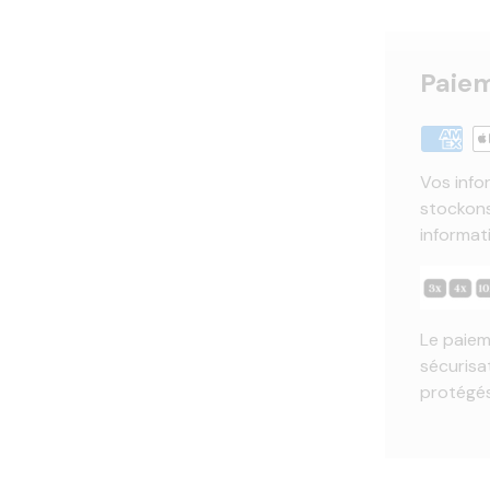
Paiem
Vos info
stockons
informat
Le paiem
sécurisa
protégés