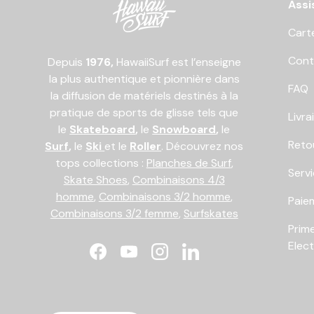
Assi
Cart
Cont
Depuis
1976,
HawaiiSurf est l’enseigne
la plus authentique et pionnière dans
FAQ
la diffusion de matériels destinés à la
pratique de sports de glisse tels que
Livra
le
Skateboard
,
le
Snowboard
,
le
Reto
Surf
,
le
Ski
et le
Roller
. Découvrez nos
tops collections :
Planches de Surf
,
Serv
Skate Shoes
,
Combinaisons 4/3
homme
,
Combinaisons 3/2 homme
,
Paiem
Combinaisons 3/2 femme
,
Surfskates
Prim
Elec
Facebook
YouTube
Instagram
LinkedIn