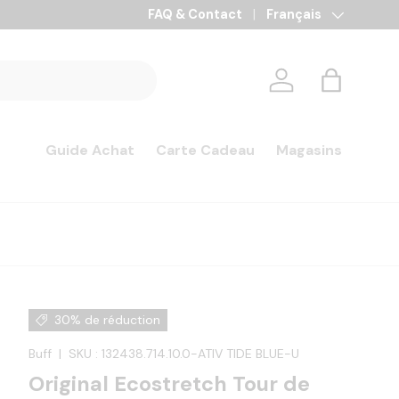
FAQ & Contact
Langue
Français
Se connecter
Panier
Guide Achat
Carte Cadeau
Magasins
30% de réduction
Buff
|
SKU :
132438.714.10.0-ATIV TIDE BLUE-U
Original Ecostretch Tour de