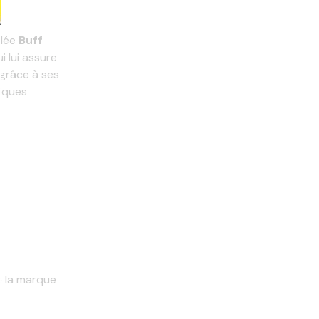
clée
Buff
i lui assure
e grâce à ses
tiques
e la marque