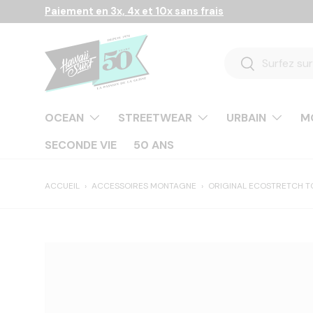
Paiement en 3x, 4x et 10x sans frais
Aller au contenu
Recherche
Rechercher
OCEAN
STREETWEAR
URBAIN
M
SECONDE VIE
50 ANS
ACCUEIL
›
ACCESSOIRES MONTAGNE
›
ORIGINAL ECOSTRETCH T