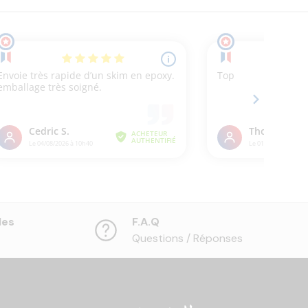
les
F.A.Q
Questions / Réponses