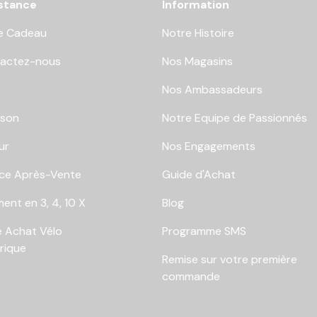
stance
Information
e Cadeau
Notre Histoire
actez-nous
Nos Magasins
Nos Ambassadeurs
ison
Notre Equipe de Passionnés
ur
Nos Engagements
ice Après-Vente
Guide d'Achat
ent en 3, 4, 10 X
Blog
e Achat Vélo
Programme SMS
trique
Remise sur votre première
commande