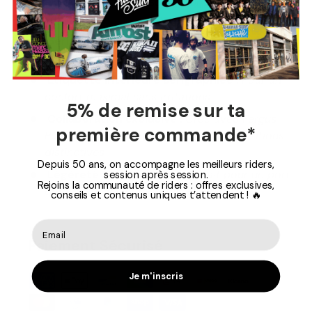
encolure en tissu assorti pour une finition
soignée
Sérigraphie douce au toucher :
Un design
visuel subtil et agréable à porter
Étiquette intérieure sérigraphiée :
Pour un
confort maximal sans irritations
5% de remise sur ta
Collaboration exclusive :
Créé avec Fergus
première commande*
Purcell, artiste renommé pour ses illustrations
distinctives
Depuis 50 ans, on accompagne les meilleurs riders,
Légèreté :
Poids de 190g, parfait pour un port
session après session.
Rejoins la communauté de riders : offres exclusives,
quotidien sans compromis sur le confort
conseils et contenus uniques t’attendent ! 🔥
Paiement Sécurisé
Je m'inscris