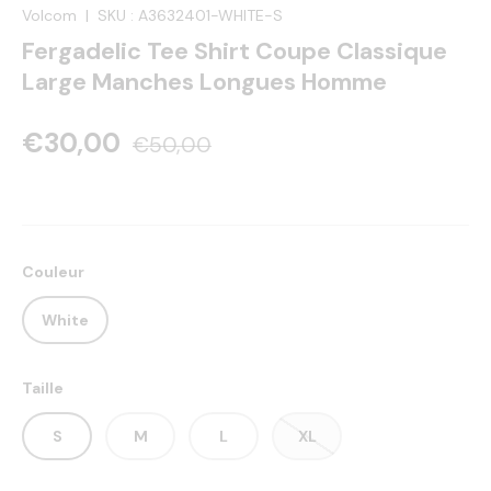
Volcom
|
SKU :
A3632401-WHITE-S
Fergadelic Tee Shirt Coupe Classique
Large Manches Longues Homme
€30,00
€50,00
Couleur
White
Taille
S
M
L
XL