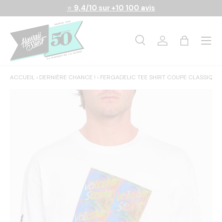
⭐
9,4/10 sur +10 100 avis
Aller au contenu
Menu
Recherche
Se connecter
Panier
Recherche
Rechercher
ACCUEIL
›
DERNIÈRE CHANCE !
›
FERGADELIC TEE SHIRT COUPE CLASSIQU