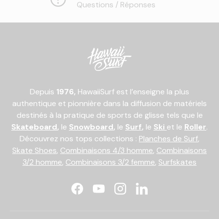
Questions / Réponses
Depuis
1976,
HawaiiSurf est l’enseigne la plus
authentique et pionnière dans la diffusion de matériels
destinés à la pratique de sports de glisse tels que le
Skateboard
,
le
Snowboard
,
le
Surf
,
le
Ski
et le
Roller
.
Découvrez nos tops collections :
Planches de Surf
,
Skate Shoes
,
Combinaisons 4/3 homme
,
Combinaisons
3/2 homme
,
Combinaisons 3/2 femme
,
Surfskates
Facebook
YouTube
Instagram
LinkedIn