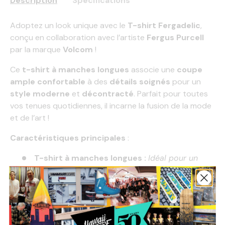
Description
Spécifications
Adoptez un look unique avec le
T-shirt Fergadelic
,
conçu en collaboration avec l’artiste
Fergus Purcell
par la marque
Volcom
!
Ce
t-shirt à manches longues
associe une
coupe
ample confortable
à des
détails soignés
pour un
style moderne
et
décontracté
. Parfait pour toutes
vos tenues quotidiennes, il incarne la fusion de la mode
et de l’art !
Caractéristiques principales
:
T-shirt à manches longues :
Idéal pour un
style polyvalent et adapté à toutes les saisons
Coupe large basique :
Confortable et facile à
porter, pour une allure décontractée
Col rond :
Classique et intemporel, avec une