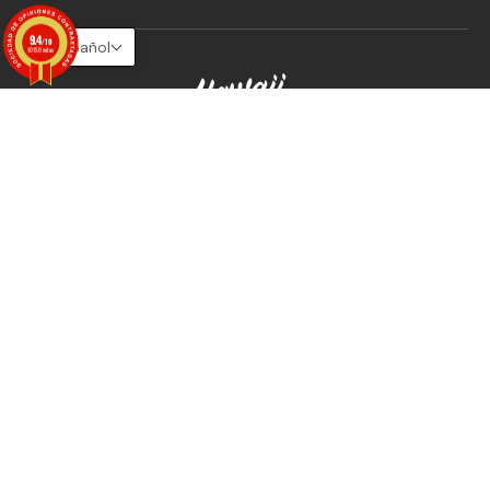
9.4
/10
Español
10150 notas
5% de descuento en su primer pedido, ofertas
exclusivas y tutoriales 100% deportes de
deslizamiento.
Je m'inscris
Medios de pago aceptados