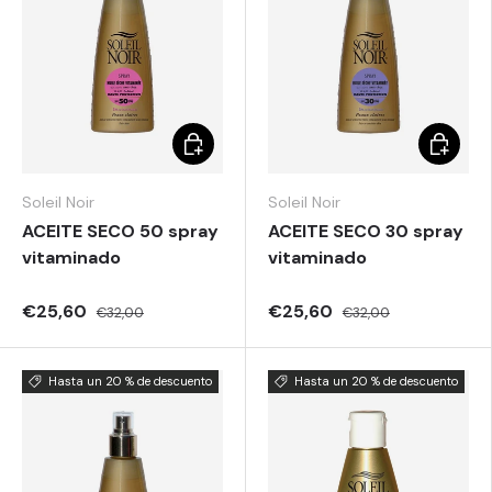
Elegir opciones
Elegir o
Soleil Noir
Soleil Noir
ACEITE SECO 50 spray
ACEITE SECO 30 spray
vitaminado
vitaminado
€25,60
€25,60
€32,00
€32,00
Hasta un 20 % de descuento
Hasta un 20 % de descuento