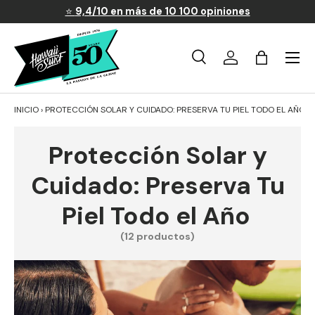
⭐
9,4/10 en más de 10 100 opiniones
Ir al contenido
Menú
Búsqueda
Iniciar sesión
Carrito
Buscar
Buscar
INICIO
›
PROTECCIÓN SOLAR Y CUIDADO: PRESERVA TU PIEL TODO EL AÑO
Protección Solar y
Cuidado: Preserva Tu
Piel Todo el Año
(12 productos)