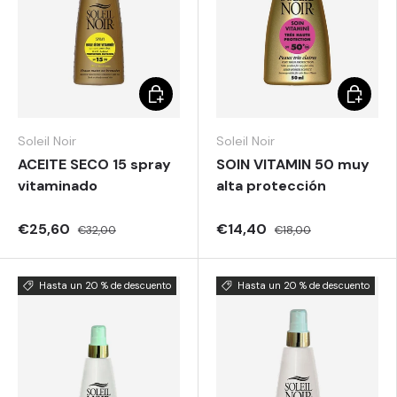
Elegir opciones
Elegir o
Soleil Noir
Soleil Noir
ACEITE SECO 15 spray
SOIN VITAMIN 50 muy
vitaminado
alta protección
€25,60
€14,40
€32,00
€18,00
Hasta un 20 % de descuento
Hasta un 20 % de descuento