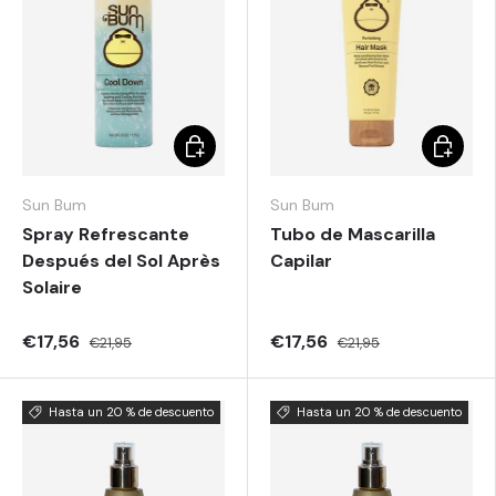
Elegir opciones
Elegir o
Sun Bum
Sun Bum
Spray Refrescante
Tubo de Mascarilla
Después del Sol Après
Capilar
Solaire
€17,56
€17,56
€21,95
€21,95
Hasta un 20 % de descuento
Hasta un 20 % de descuento