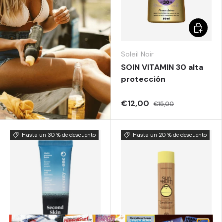
Elegir o
Soleil Noir
SOIN VITAMIN 30 alta
protección
€12,00
€15,00
Hasta un 30 % de descuento
Hasta un 20 % de descuento