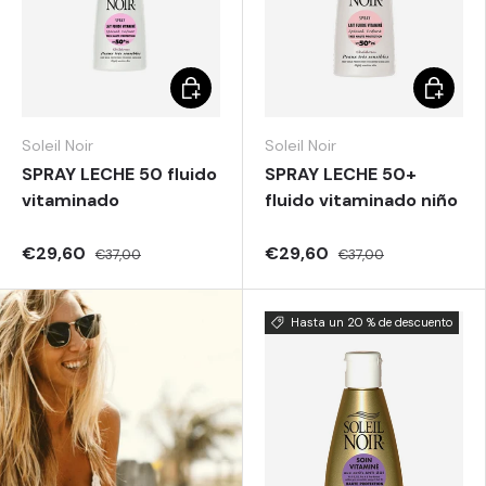
Elegir opciones
Elegir o
Soleil Noir
Soleil Noir
SPRAY LECHE 50 fluido
SPRAY LECHE 50+
vitaminado
fluido vitaminado niño
€29,60
€29,60
€37,00
€37,00
Hasta un 20 % de descuento