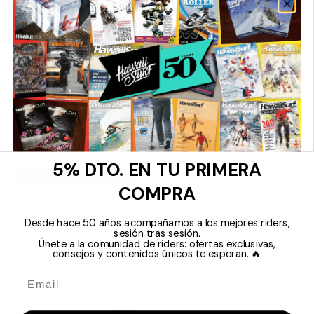
Añadir al carrito
Añadir al
Seventyone Percent
Sun Bum
Crema Segunda Piel
Acondicionador
Cuidado Facial
Revitalizante Champú
€9,76
€14,36
€13,95
€17,95
5% DTO. EN TU PRIMERA
Hasta un 20 % de descuento
COMPRA
Desde hace 50 años acompañamos a los mejores riders,
sesión tras sesión.
Únete a la comunidad de riders: ofertas exclusivas,
consejos y contenidos únicos te esperan. 🔥