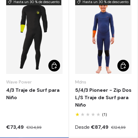
Hasta un 30 % de descuento
Hasta un 30 % de descuento
Elegir opciones
Elegir o
Wave Power
Mdns
4/3 Traje de Surf para
5/4/3 Pioneer - Zip Dos
Niño
L/S Traje de Surf para
Niño
(1)
€73,49
Desde
€87,49
€104,99
€124,99