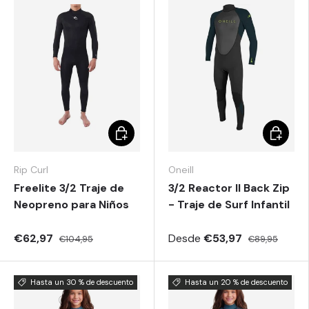
Elegir opciones
Elegir o
Rip Curl
Oneill
Freelite 3/2 Traje de
3/2 Reactor II Back Zip
Neopreno para Niños
- Traje de Surf Infantil
€62,97
Desde
€53,97
€104,95
€89,95
Hasta un 30 % de descuento
Hasta un 20 % de descuento