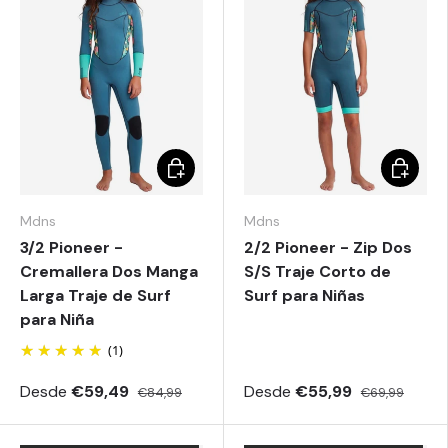
Elegir opciones
Elegir o
Mdns
Mdns
3/2 Pioneer -
2/2 Pioneer - Zip Dos
Cremallera Dos Manga
S/S Traje Corto de
Larga Traje de Surf
Surf para Niñas
para Niña
(1)
Desde
€59,49
Desde
€55,99
€84,99
€69,99