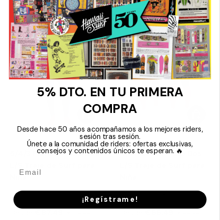
Hasta un 30 % de descuento
Hasta un 30 % de descuento
5% DTO. EN TU PRIMERA
COMPRA
Elegir opciones
Elegir o
Desde hace 50 años acompañamos a los mejores riders,
sesión tras sesión.
Mdns
Mdns
Únete a la comunidad de riders: ofertas exclusivas,
consejos y contenidos únicos te esperan. 🔥
5/4/3 Pioneer - Zip Dos
4/3 Pioneer - Zip Dos
L/S Traje de Surf para
L/S Traje de Surf para
Niña
Niña
(1)
¡Regístrame!
Desde
€87,49
Desde
€66,49
€124,99
€94,99