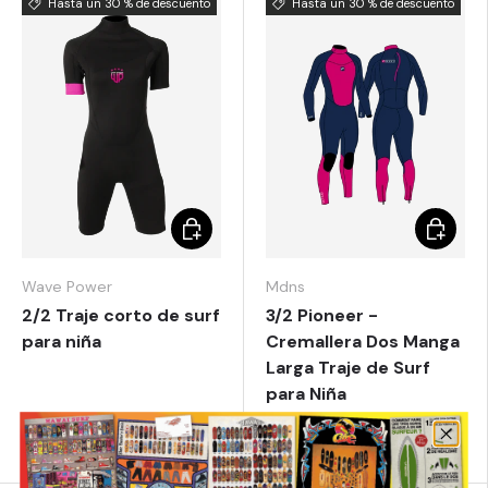
Hasta un 30 % de descuento
Hasta un 30 % de descuento
Elegir opciones
Elegir o
Wave Power
Mdns
2/2 Traje corto de surf
3/2 Pioneer -
para niña
Cremallera Dos Manga
Larga Traje de Surf
para Niña
Desde
€34,99
Desde
€59,49
€49,99
€84,99