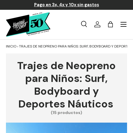
Pago en 3x, 4x y 10x sin gastos
Ir al contenido
Menú
Búsqueda
Iniciar sesión
Carrito
Buscar
Buscar
INICIO
›
TRAJES DE NEOPRENO PARA NIÑOS: SURF, BODYBOARD Y DEPORTES
Trajes de Neopreno
para Niños: Surf,
Bodyboard y
Deportes Náuticos
(15 productos)