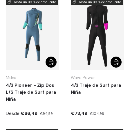
Hasta un 30 % de descuento
Hasta un 30 % de descuento
Elegir opciones
Elegir o
Mdns
Wave Power
4/3 Pioneer - Zip Dos
4/3 Traje de Surf para
L/S Traje de Surf para
Niña
Niña
Desde
€66,49
€73,49
€94,99
€104,99