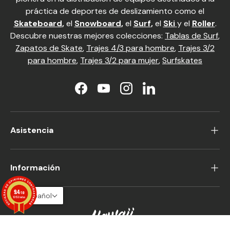
práctica de deportes de deslizamiento como el
Skateboard
,
el
Snowboard
,
el
Surf
,
el
Ski
y el
Roller
.
Descubre nuestras mejores colecciones:
Tablas de Surf
,
Zapatos de Skate
,
Trajes 4/3 para hombre
,
Trajes 3/2
para hombre
,
Trajes 3/2 para mujer
,
Surfskates
Facebook
YouTube
Instagram
LinkedIn
Asistencia
Información
9.4
/10
Español
10150 notas