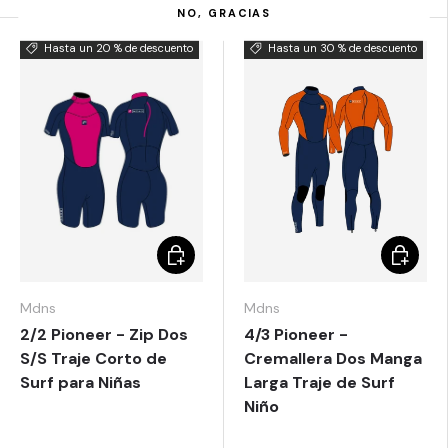
NO, GRACIAS
Hasta un 20 % de descuento
Hasta un 30 % de descuento
Elegir opciones
Elegir o
Mdns
Mdns
2/2 Pioneer - Zip Dos
4/3 Pioneer -
S/S Traje Corto de
Cremallera Dos Manga
Surf para Niñas
Larga Traje de Surf
Niño