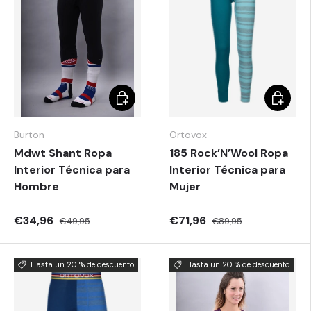
Elegir opciones
Elegir o
Burton
Ortovox
Mdwt Shant Ropa
185 Rock’N’Wool Ropa
Interior Técnica para
Interior Técnica para
Hombre
Mujer
€34,96
€71,96
€49,95
€89,95
Hasta un 20 % de descuento
Hasta un 20 % de descuento