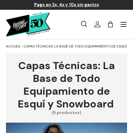
Pago en 3x, 4x y 10x sin gastos
Ir al contenido
Menú
Búsqueda
Iniciar sesión
Carrito
Buscar
Buscar
ACCUEIL
›
CAPAS TÉCNICAS: LA BASE DE TODO EQUIPAMIENTO DE ESQUÍ 
Capas Técnicas: La
Base de Todo
Equipamiento de
Esquí y Snowboard
(9 productos)