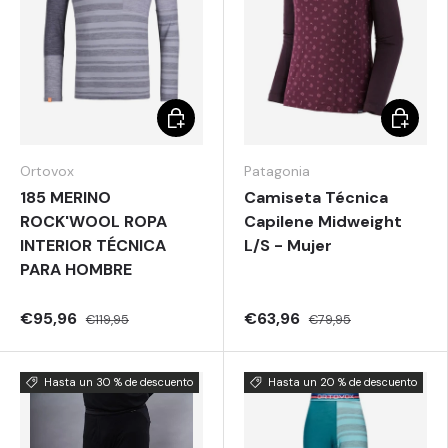
Elegir opciones
Elegir o
Ortovox
Patagonia
185 MERINO
Camiseta Técnica
ROCK'WOOL ROPA
Capilene Midweight
INTERIOR TÉCNICA
L/S - Mujer
PARA HOMBRE
€95,96
€63,96
€119,95
€79,95
Hasta un 30 % de descuento
Hasta un 20 % de descuento