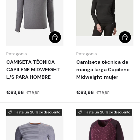
Elegir opciones
Elegir o
Patagonia
Patagonia
CAMISETA TÉCNICA
Camiseta técnica de
CAPILENE MIDWEIGHT
manga larga Capilene
L/S PARA HOMBRE
Midweight mujer
€63,96
€63,96
€79,95
€79,95
Hasta un 20 % de descuento
Hasta un 20 % de descuento