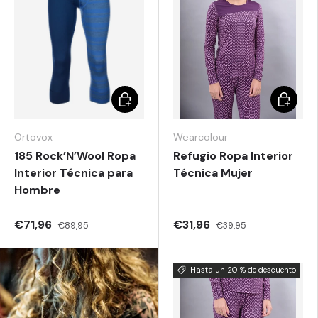
Elegir opciones
Elegir o
Ortovox
Wearcolour
185 Rock’N’Wool Ropa
Refugio Ropa Interior
Interior Técnica para
Técnica Mujer
Hombre
€71,96
€31,96
€89,95
€39,95
Hasta un 20 % de descuento