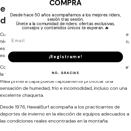
COMPRA
elemento más importante
Desde hace 50 años acompañamos a los mejores riders,
de tu equipo
sesión tras sesión.
Únete a la comunidad de riders: ofertas exclusivas,
consejos y contenidos únicos te esperan. 🔥
Cuando se trata de comodidad en la montaña, la capa base
técnica juega un papel a menudo subestimado. Sin embargo,
es la base de todo sistema de vestimenta eficaz para el
esquí y el snowboard.
¡Regístrame!
Colocada directamente sobre la piel, se encarga de evacuar
NO, GRACIAS
la transpiración mientras conserva el calor corporal. Una
mala primera capa puede rápidamente provocar una
sensación de humedad, frío e incomodidad, incluso con una
excelente chaqueta.
Desde 1976, HawaiiSurf acompaña a los practicantes de
deportes de invierno en la elección de equipos adecuados a
las condiciones reales encontradas en la montaña.