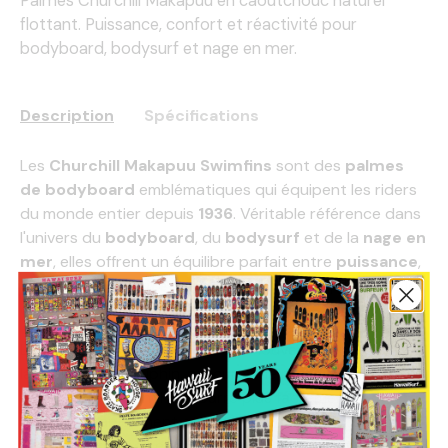
Palmes Churchill Makapuu en caoutchouc naturel
flottant. Puissance, confort et réactivité pour
bodyboard, bodysurf et nage en mer.
Description
Spécifications
Les
Churchill Makapuu Swimfins
sont des
palmes
de bodyboard
emblématiques qui équipent les riders
du monde entier depuis
1936
. Véritable référence dans
l'univers du
bodyboard
, du
bodysurf
et de la
nage en
mer
, elles offrent un équilibre parfait entre
puissance
,
confort
,
réactivité
et
contrôle
, quelles que soient les
conditions.
Leur design breveté, inspiré du mouvement naturel de
la queue d'un dauphin, procure une propulsion fluide et
efficace pour franchir la barre plus facilement,
accélérer rapidement et optimiser chaque prise de
vague. Fabriquées en
caoutchouc naturel 100 %