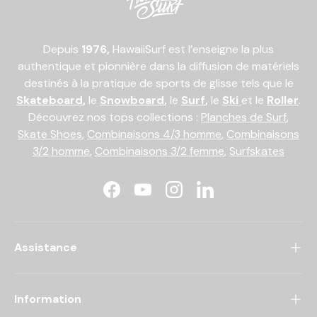
Depuis
1976,
HawaiiSurf est l’enseigne la plus
authentique et pionnière dans la diffusion de matériels
destinés à la pratique de sports de glisse tels que le
Skateboard
,
le
Snowboard
,
le
Surf
,
le
Ski
et le
Roller
.
Découvrez nos tops collections :
Planches de Surf
,
Skate Shoes
,
Combinaisons 4/3 homme
,
Combinaisons
3/2 homme
,
Combinaisons 3/2 femme
,
Surfskates
Facebook
YouTube
Instagram
LinkedIn
Assistance
Information