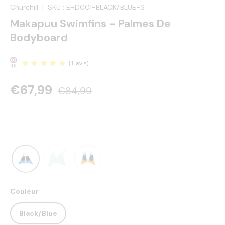
Churchill
|
SKU :
EHD001-BLACK/BLUE-S
Makapuu Swimfins - Palmes De
Bodyboard
€67,99
€84,99
(1 avis)
Couleur
Black/Blue