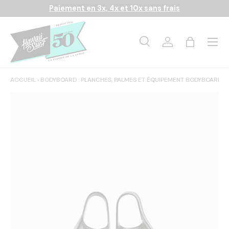
Paiement en 3x, 4x et 10x sans frais
Aller au contenu
Menu
Recherche
Se connecter
Panier
Recherche
Rechercher
ACCUEIL
›
BODYBOARD : PLANCHES, PALMES ET ÉQUIPEMENT BODYBOARD
›