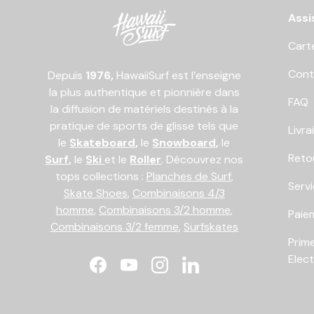
Assi
Cart
Cont
Depuis
1976,
HawaiiSurf est l’enseigne
la plus authentique et pionnière dans
FAQ
la diffusion de matériels destinés à la
pratique de sports de glisse tels que
Livra
le
Skateboard
,
le
Snowboard
,
le
Reto
Surf
,
le
Ski
et le
Roller
. Découvrez nos
tops collections :
Planches de Surf
,
Serv
Skate Shoes
,
Combinaisons 4/3
homme
,
Combinaisons 3/2 homme
,
Paiem
Combinaisons 3/2 femme
,
Surfskates
Prim
Elec
Facebook
YouTube
Instagram
LinkedIn