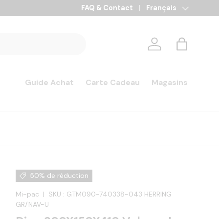
Paiement en 3x, 4x et 10x sans frais
FAQ & Contact
Langue
Français
Se connecter
Panier
Guide Achat
Carte Cadeau
Magasins
50% de réduction
Mi-pac
|
SKU :
GTM090-740338-043 HERRING
GR/NAV-U