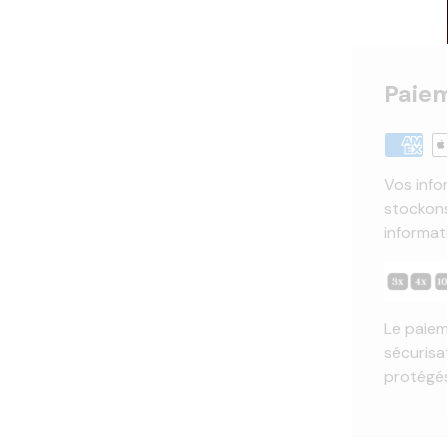
Paiem
Vos info
stockons
informat
Le paiem
sécurisa
protégés