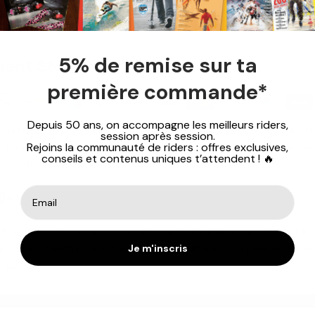
5% de remise sur ta
ent Sécurisé
première commande*
Depuis 50 ans, on accompagne les meilleurs riders,
rmations de paiement sont traitées en toute sécurité. Nous n
session après session.
 pas les détails de votre carte de crédit et n'avons pas accè
Rejoins la communauté de riders : offres exclusives,
conseils et contenus uniques t’attendent ! 🔥
ions de votre carte de crédit.
ent en 3, 4, 10 X est disponible via notre partenaire Alma. La
tion des paiements est assurée par Alma et vos paiements s
Je m'inscris
 par le 3D Secure.