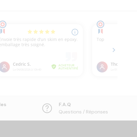
les
F.A.Q
Questions / Réponses