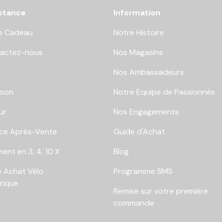
stance
Information
e Cadeau
Notre Histoire
actez-nous
Nos Magasins
Nos Ambassadeurs
ison
Notre Equipe de Passionnés
ur
Nos Engagements
ice Après-Vente
Guide d'Achat
ent en 3, 4, 10 X
Blog
e Achat Vélo
Programme SMS
trique
Remise sur votre première
commande