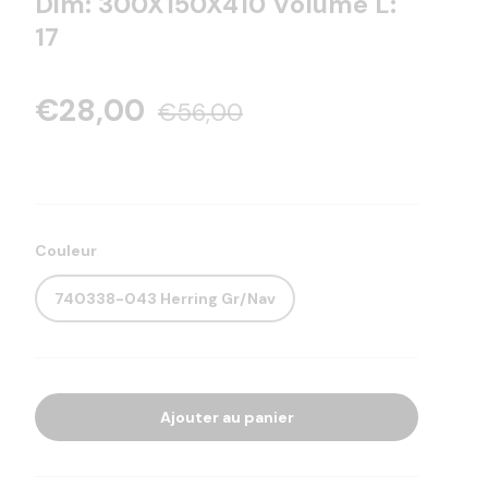
Dim: 300X150X410 Volume L:
17
€28,00
€56,00
Couleur
740338-043 Herring Gr/Nav
Ajouter au panier