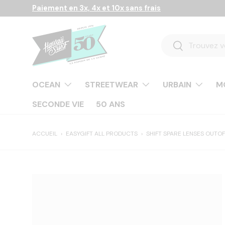
Paiement en 3x, 4x et 10x sans frais
Aller au contenu
Recherche
Rechercher
OCEAN
STREETWEAR
URBAIN
M
SECONDE VIE
50 ANS
ACCUEIL
›
EASYGIFT ALL PRODUCTS
›
SHIFT SPARE LENSES OUTOF