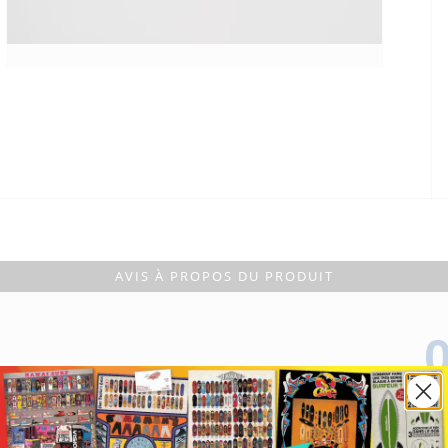
AVIS À PROPOS DU PRODUIT
0
0
0
0
0
0
Basé
1★
2★
3★
4★
5★