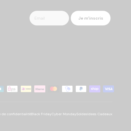
Je m'inscris
tés
e de confidentialité
Black Friday
Cyber Monday
Soldes
Idees Cadeaux