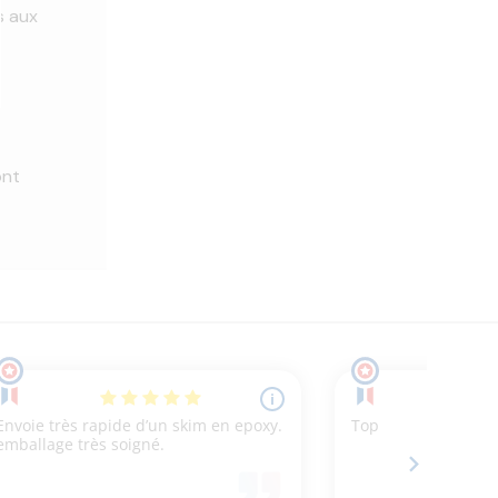
s aux
ont