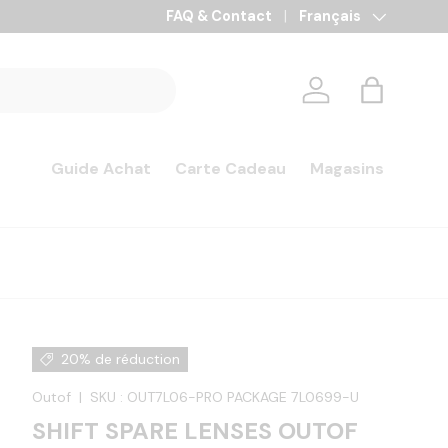
FAQ & Contact
Langue
Français
Se connecter
Panier
Guide Achat
Carte Cadeau
Magasins
20% de réduction
Outof
|
SKU :
OUT7L06-PRO PACKAGE 7L0699-U
SHIFT SPARE LENSES OUTOF