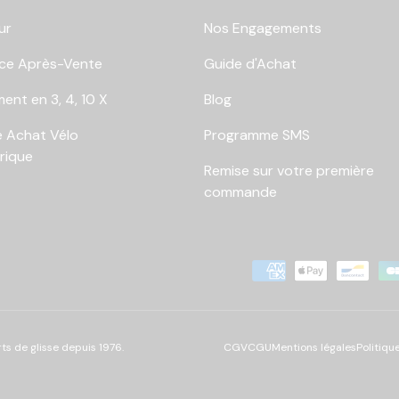
ur
Nos Engagements
ice Après-Vente
Guide d'Achat
ent en 3, 4, 10 X
Blog
e Achat Vélo
Programme SMS
trique
Remise sur votre première
commande
Moyens de paiement accep
ts de glisse depuis 1976.
CGV
CGU
Mentions légales
Politiqu