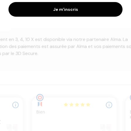
 pas les détails de votre carte de crédit et n'avons pas accè
Je m'inscris
ions de votre carte de crédit.
ent en 3, 4, 10 X est disponible via notre partenaire Alma. La
tion des paiements est assurée par Alma et vos paiements s
 par le 3D Secure.