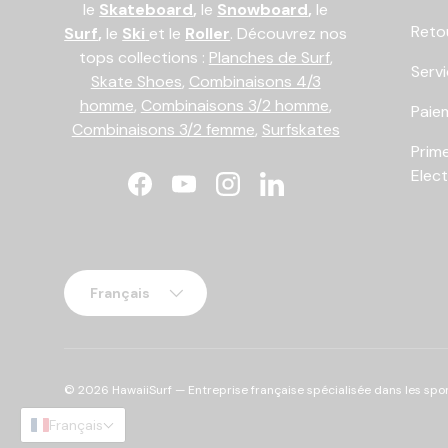
le
Skateboard
,
le
Snowboard
,
le
Reto
Surf
,
le
Ski
et le
Roller
. Découvrez nos
tops collections :
Planches de Surf
,
Serv
Skate Shoes
,
Combinaisons 4/3
homme
,
Combinaisons 3/2 homme
,
Paiem
Combinaisons 3/2 femme
,
Surfskates
Prim
Elec
Facebook
YouTube
Instagram
LinkedIn
Langue
Français
© 2026
HawaiiSurf
— Entreprise française spécialisée dans les spor
Français