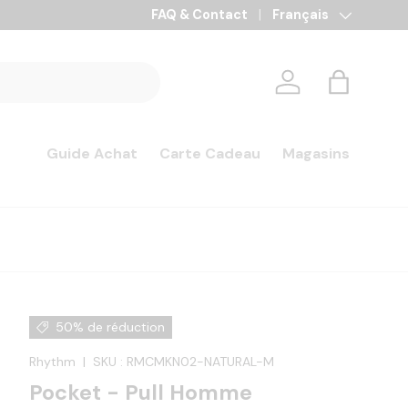
FAQ & Contact
Langue
Français
Se connecter
Panier
Guide Achat
Carte Cadeau
Magasins
50% de réduction
Rhythm
|
SKU :
RMCMKN02-NATURAL-M
Pocket - Pull Homme