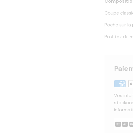
Composition
Coupe class
Poche sur la 
Profitez du m
Paiem
Vos info
stockons
informat