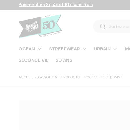
Paiement en 3x, 4x et 10x sans frais
Aller au contenu
Recherche
Rechercher
OCEAN
STREETWEAR
URBAIN
M
SECONDE VIE
50 ANS
ACCUEIL
›
EASYGIFT ALL PRODUCTS
›
POCKET - PULL HOMME