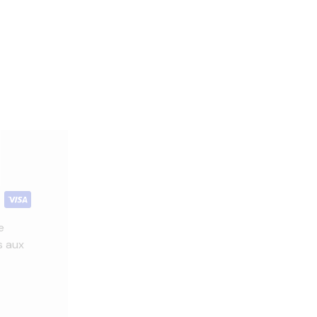
e
s aux