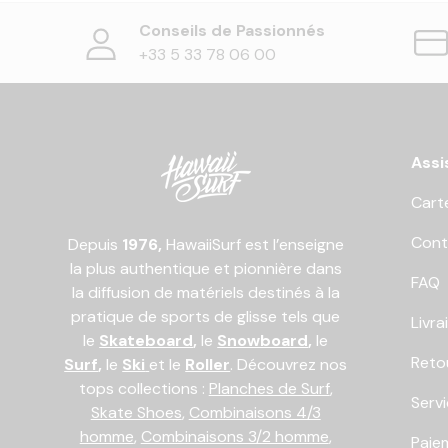
Conseils de Passionnés
+33 5 33 78 06 00
Assi
Cart
Cont
Depuis
1976,
HawaiiSurf est l’enseigne
la plus authentique et pionnière dans
FAQ
la diffusion de matériels destinés à la
pratique de sports de glisse tels que
Livra
le
Skateboard
,
le
Snowboard
,
le
Reto
Surf
,
le
Ski
et le
Roller
. Découvrez nos
tops collections :
Planches de Surf
,
Serv
Skate Shoes
,
Combinaisons 4/3
homme
,
Combinaisons 3/2 homme
,
Paiem