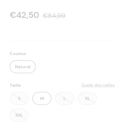
€42,50
€84,99
Couleur
Natural
Guide des tailles
Taille
S
M
L
XL
XXL