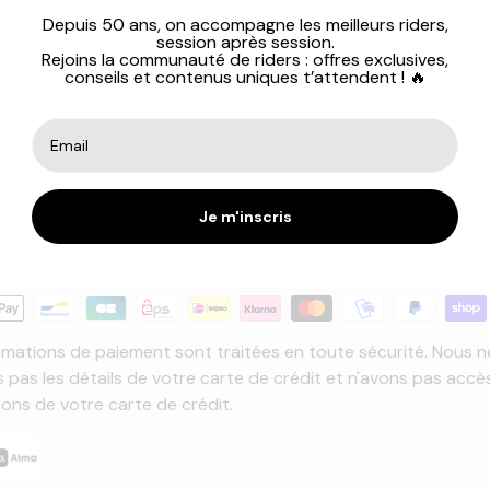
 :
100% Coton
Depuis 50 ans, on accompagne les meilleurs riders,
session après session.
ique
Rejoins la communauté de riders : offres exclusives,
conseils et contenus uniques t’attendent ! 🔥
poitrine
eilleur de
Rhythm
sur
HawaiiSurf !
Je m'inscris
ent Sécurisé
rmations de paiement sont traitées en toute sécurité. Nous n
 pas les détails de votre carte de crédit et n'avons pas accè
ions de votre carte de crédit.