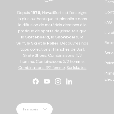
Cart
Cont
Depuis
1976,
HawaiiSurf est l’enseigne
la plus authentique et pionnière dans
FAQ
la diffusion de matériels destinés à la
pratique de sports de glisse tels que
Livra
le
Skateboard
,
le
Snowboard
,
le
Reto
Surf
,
le
Ski
et le
Roller
. Découvrez nos
tops collections :
Planches de Surf
,
Serv
Skate Shoes
,
Combinaisons 4/3
homme
,
Combinaisons 3/2 homme
,
Paiem
Combinaisons 3/2 femme
,
Surfskates
Prim
Elec
Facebook
YouTube
Instagram
LinkedIn
Langue
Français