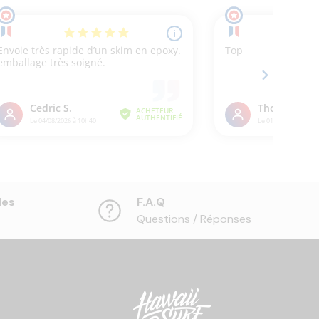
les
F.A.Q
Questions / Réponses