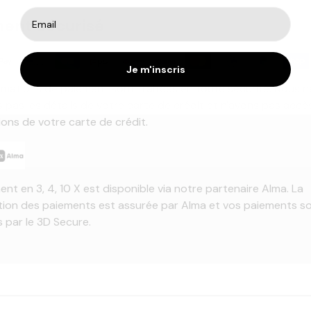
ent Sécurisé
Je m'inscris
rmations de paiement sont traitées en toute sécurité. Nous n
 pas les détails de votre carte de crédit et n'avons pas accè
ions de votre carte de crédit.
ent en 3, 4, 10 X est disponible via notre partenaire Alma. La
tion des paiements est assurée par Alma et vos paiements s
 par le 3D Secure.