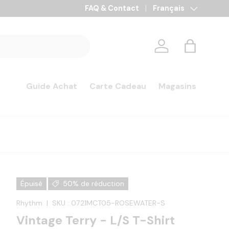
FAQ & Contact
Langue
Français
Se connecter
Panier
Guide Achat
Carte Cadeau
Magasins
Épuisé
50% de réduction
Rhythm
|
SKU :
0721MCT05-ROSEWATER-S
Vintage Terry - L/S T-Shirt