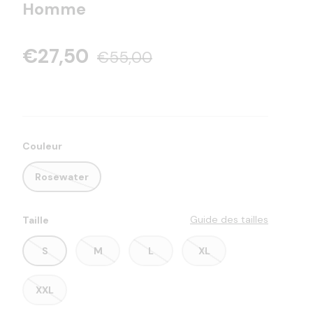
Homme
€27,50
€55,00
Couleur
Rosewater
Guide des tailles
Taille
S
M
L
XL
XXL