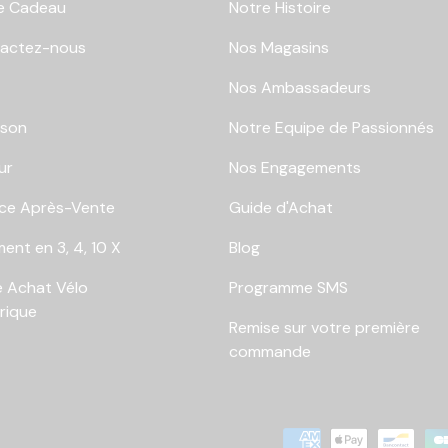
e Cadeau
Notre Histoire
actez-nous
Nos Magasins
Nos Ambassadeurs
ison
Notre Equipe de Passionnés
ur
Nos Engagements
ice Après-Vente
Guide d'Achat
ent en 3, 4, 10 X
Blog
e Achat Vélo
Programme SMS
trique
Remise sur votre première
commande
Moyens de paiement accep