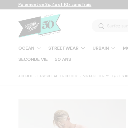
Paiement en 3x, 4x et 10x sans frais
Aller au contenu
Recherche
Rechercher
OCEAN
STREETWEAR
URBAIN
M
SECONDE VIE
50 ANS
ACCUEIL
›
EASYGIFT ALL PRODUCTS
›
VINTAGE TERRY - L/S T-SH