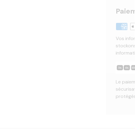
Paiem
Vos info
stockons
informat
Le paiem
sécurisa
protégés