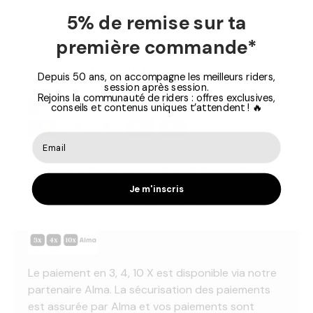
Profitez du meilleur de
Roam
sur
HawaiiSurf
!
5% de remise sur ta
première commande*
Paiement Sécurisé
Depuis 50 ans, on accompagne les meilleurs riders,
session après session.
Rejoins la communauté de riders : offres exclusives,
conseils et contenus uniques t’attendent ! 🔥
Vos informations de paiement sont traitées en
toute sécurité. Nous ne stockons pas les détails
de votre carte de crédit et n'avons pas accès aux
Je m'inscris
informations de votre carte de crédit.
Le paiement en 3, 4, 10 X est disponible via notre
partenaire Alma. La sécurisation des paiements
est assurée par Alma et vos paiements sont