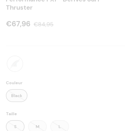
Thruster
€67,96
€84,95
Couleur
Black
Taille
S
M
L