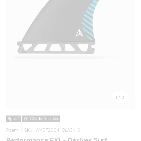
de
1
/
2
Épuisé
20% de réduction
Roam
|
SKU :
AMDF2004-BLACK-S
Performance FX1 - Dérives Surf