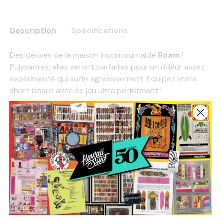
Description
Spécifications
Des dérives de la maison incontournable
Roam
!
Puissantes, elles seront parfaites pour un rideur assez
expérimenté qui surfe agressivement. Equipez votre
short board avec ce jeu ultra performant !
Pratique :
Thruster, plus vous surfez rapidement, plus
vous les trouverez performantes
Conditions :
Bonnes dans les vagues puissantes
Compatibilité :
Boitier de plugs futures
Construction :
En nid d'abeille, permet de se lancer sur
un maximum de vagues grâce à son flex moyen
Taille :
S pour 4.41"/ M pour 4.57"/ L pour 4.72"