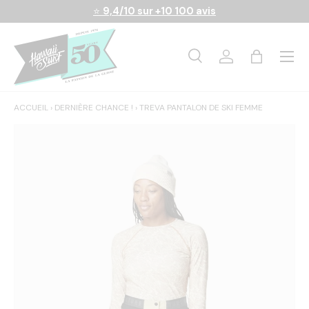
⭐
9,4/10 sur +10 100 avis
Aller au contenu
Menu
Recherche
Se connecter
Panier
Recherche
Rechercher
ACCUEIL
›
DERNIÈRE CHANCE !
›
TREVA PANTALON DE SKI FEMME