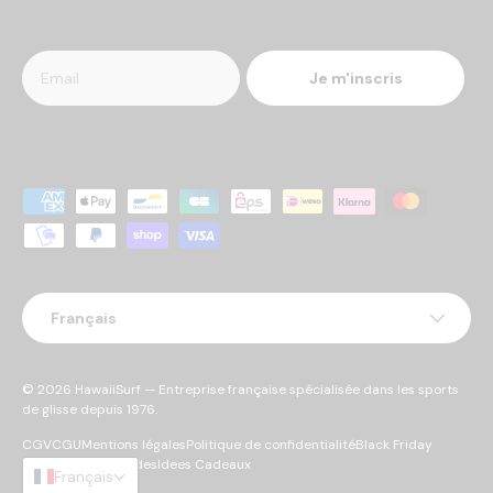
Je m'inscris
Moyens de paiement acceptés
Langue
Français
© 2026
HawaiiSurf
— Entreprise française spécialisée dans les sports
de glisse depuis 1976.
CGV
CGU
Mentions légales
Politique de confidentialité
Black Friday
Cyber Monday
Soldes
Idees Cadeaux
Français