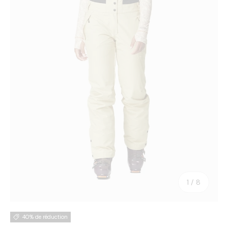
de
1
/
8
40% de réduction