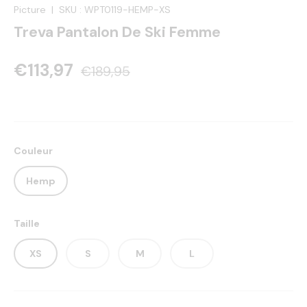
Picture
|
SKU :
WPT0119-HEMP-XS
Treva Pantalon De Ski Femme
€113,97
€189,95
Couleur
Hemp
Taille
XS
S
M
L