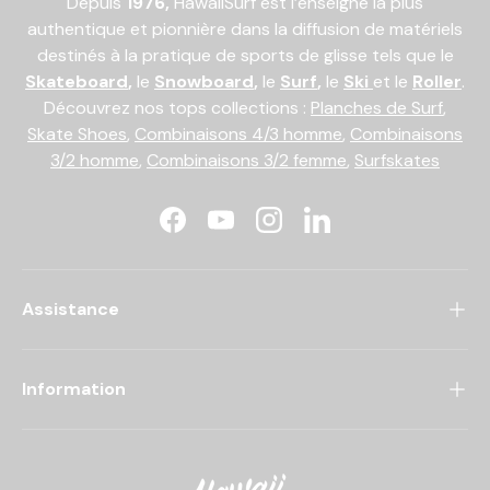
Depuis
1976,
HawaiiSurf est l’enseigne la plus
authentique et pionnière dans la diffusion de matériels
destinés à la pratique de sports de glisse tels que le
Skateboard
,
le
Snowboard
,
le
Surf
,
le
Ski
et le
Roller
.
Découvrez nos tops collections :
Planches de Surf
,
Skate Shoes
,
Combinaisons 4/3 homme
,
Combinaisons
3/2 homme
,
Combinaisons 3/2 femme
,
Surfskates
Facebook
YouTube
Instagram
LinkedIn
Assistance
Information