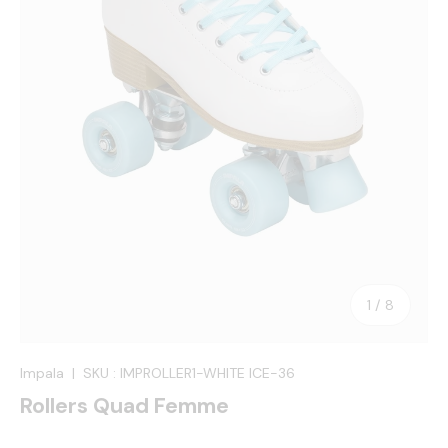
de
1
/
8
Impala
|
SKU :
IMPROLLER1-WHITE ICE-36
Rollers Quad Femme