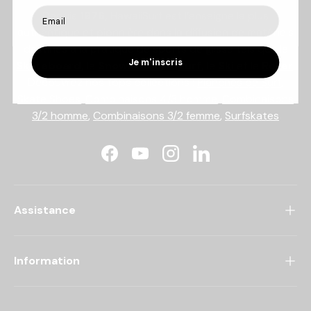
Depuis
1976,
HawaiiSurf est l’enseigne la plus
authentique et pionnière dans la diffusion de matériels
destinés à la pratique de sports de glisse tels que le
Je m'inscris
Skateboard
,
le
Snowboard
,
le
Surf
,
le
Ski
et le
Roller
.
Découvrez nos tops collections :
Planches de Surf
,
Skate Shoes
,
Combinaisons 4/3 homme
,
Combinaisons
3/2 homme
,
Combinaisons 3/2 femme
,
Surfskates
Facebook
YouTube
Instagram
LinkedIn
Assistance
Information