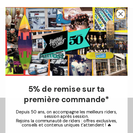
Conseils de Passionnés
+33 5 33 78 06 00
Paiement Sécurisé
Jusqu'à 10 x
Retours Faciles
30 jours
F.A.Q
Questions / Réponses
5% de remise sur ta
première commande*
Depuis 50 ans, on accompagne les meilleurs riders,
session après session.
Rejoins la communauté de riders : offres exclusives,
conseils et contenus uniques t’attendent ! 🔥