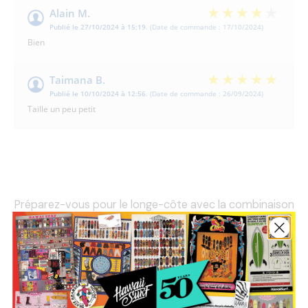
Alain M.
Publié le 27/10/2024 à 15:19.
(Date de commande : 17/10/2024)
Bien
Taimana B.
Publié le 10/10/2024 à 12:56.
(Date de commande : 26/09/2024)
Taille un peu petit
Préparez-vous pour le longe-côte avec la combinaison
intégrale : confortable, pratique et sûre pour vous
accompagner lors de vos aventures aquatiques !
Description
Spécifications