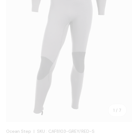
de
1
/
7
Ocean Step
|
SKU :
CAF8103-GREY/RED-S