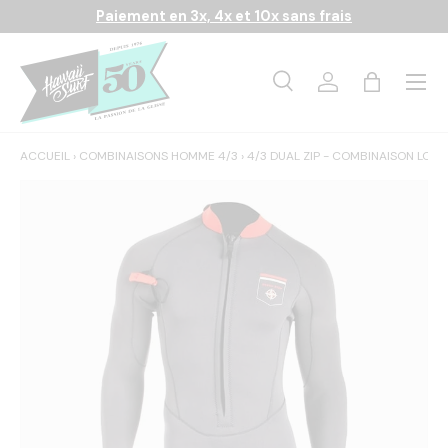
Paiement en 3x, 4x et 10x sans frais
Aller au contenu
Menu
Recherche
Se connecter
Panier
Recherche
Rechercher
ACCUEIL
›
COMBINAISONS HOMME 4/3
›
4/3 DUAL ZIP - COMBINAISON LO