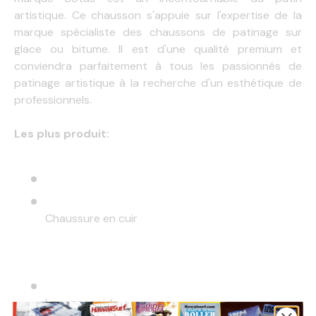
artistique. Ce chausson s'appuie sur l'expertise de la
marque spécialiste des chaussons de patinage sur
glace ou bitume. Il est d'une qualité premium et
conviendra parfaitement à tous les passionnés de
patinage artistique à la recherche d'un esthétique de
professionnels.
Les plus produit:
Chaussure en cuir
Laçage rapide