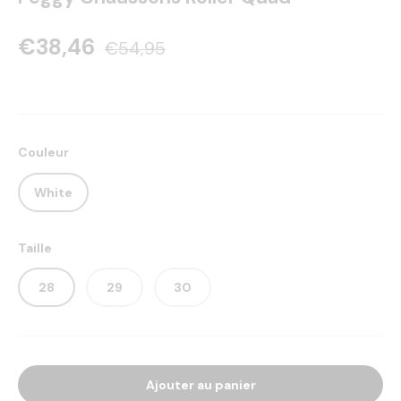
€38,46
€54,95
Couleur
White
Taille
28
29
30
Ajouter au panier