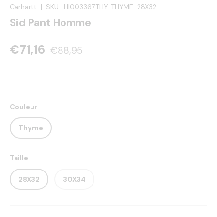
Carhartt
|
SKU :
HI003367THY-THYME-28X32
Sid Pant Homme
€71,16
€88,95
Couleur
Thyme
Taille
28X32
30X34