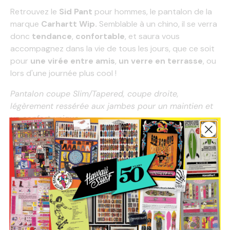
Retrouvez le
Sid Pant
pour hommes, le pantalon de la
marque
Carhartt Wip.
Semblable à un chino, il se verra
donc
tendance
,
confortable
, et saura vous
accompagnez dans la vie de tous les jours, que ce soit
pour
une virée entre amis
,
un verre en terrasse
, ou
lors d'une journée plus cool !
Pantalon coupe Slim/Tapered, coupe droite,
légèrement ressérée aux jambes pour un maintien et
un confort unique
Pantalon taille basse
Fermeture braguette bouton
Poches italiennes latérales
Poches arrières
Composition
: 46% Coton/38% T400®/16% Polyester