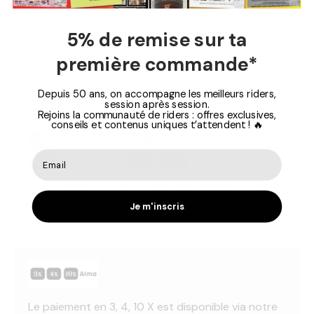
"Lamar" Stretch Twill, 8.6oz
Retrouvez en exclusivité la nouvelle collection
Carhartt
5% de remise sur ta
Wip 21/22
uniquement chez
HawaiiSurf
!
première commande*
Depuis 50 ans, on accompagne les meilleurs riders,
Paiement Sécurisé
session après session.
Rejoins la communauté de riders : offres exclusives,
conseils et contenus uniques t’attendent ! 🔥
Vos informations de paiement sont traitées en
toute sécurité. Nous ne stockons pas les détails
Je m'inscris
de votre carte de crédit et n'avons pas accès aux
informations de votre carte de crédit.
Le paiement en 3, 4, 10 X est disponible via notre