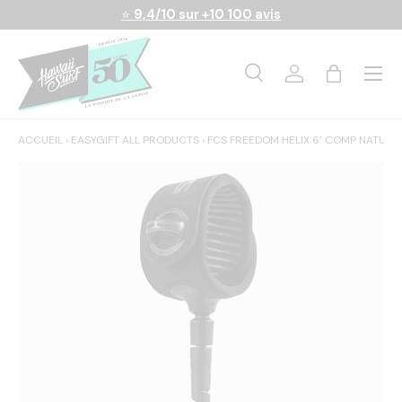
⭐
9,4/10 sur +10 100 avis
Aller au contenu
Menu
Recherche
Se connecter
Panier
Recherche
Rechercher
ACCUEIL
›
EASYGIFT ALL PRODUCTS
›
FCS FREEDOM HELIX 6’ COMP NATURA