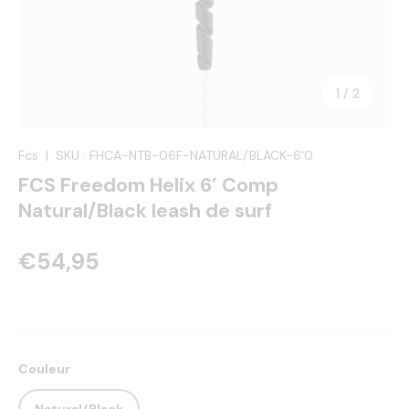
de
1
/
2
Fcs
|
SKU :
FHCA-NTB-06F-NATURAL/BLACK-6'0
FCS Freedom Helix 6’ Comp
Natural/Black leash de surf
€54,95
Couleur