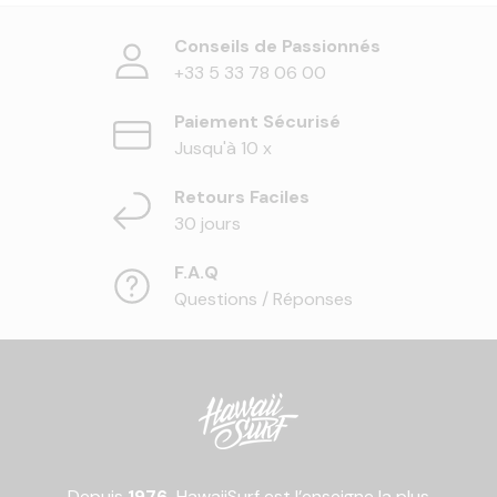
Conseils de Passionnés
+33 5 33 78 06 00
Paiement Sécurisé
Jusqu'à 10 x
Retours Faciles
30 jours
F.A.Q
Questions / Réponses
Depuis
1976,
HawaiiSurf est l’enseigne la plus