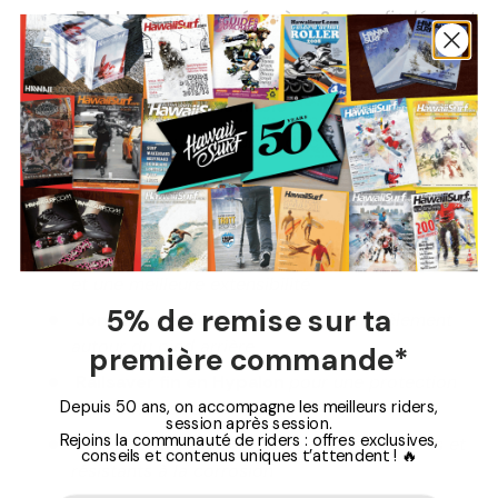
Rembourrage en néoprène 2 mm
:
fin, léger et
doux au toucher
Velcro moulé à petites accroches
:
fixation
plus solide et plus fiable
Tirette moulée
pour un
décrochage rapide
et efficace
Robustesse et solidité maximales
:
Surmoulage Helix
pour une résistance accrue
et une meilleure extensibilité
5% de remise sur ta
Jonction renforcée
réduisant l’emmêlement
autour du pied arrière
première commande*
Railsaver fin en Hypalon
pour une protection
Depuis 50 ans, on accompagne les meilleurs riders,
supplémentaire
session après session.
Rejoins la communauté de riders : offres exclusives,
Émérillons en titane
:
ultra-légers, durables et
conseils et contenus uniques t’attendent ! 🔥
résistants à la corrosion