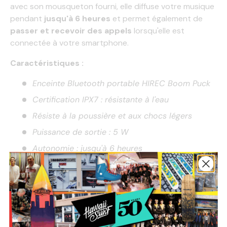
avec son mousqueton fourni, elle diffuse votre musique
pendant
jusqu'à 6 heures
et permet également de
passer et recevoir des appels
lorsqu'elle est
connectée à votre smartphone.
Caractéristiques :
Enceinte Bluetooth portable HIREC Boom Puck
Certification IPX7 : résistante à l'eau
Résiste à la poussière et aux chocs légers
Puissance de sortie : 5 W
Autonomie : jusqu'à 6 heures
Temps de charge : 2 à 3 heures
Bluetooth 3.0
Portée Bluetooth : jusqu'à 10 mètres
Fréquence de transmission : 2,402 à 2,480 GHz