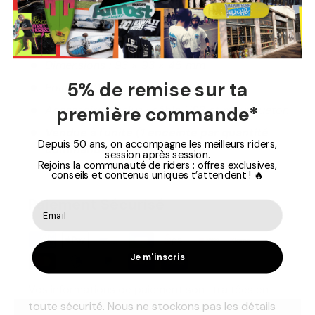
Puissance de transmission : Class 2 – 4 dBm
Fonction mains libres pour prendre et passer
des appels
Dimensions : 93 × 93 × 45 mm
5% de remise sur ta
Poids : 210 g
première commande*
Accessoires inclus : câble USB et mousqueton
Vendue à l'unité (1 enceinte par quantité
Depuis 50 ans, on accompagne les meilleurs riders,
commandée)
session après session.
Rejoins la communauté de riders : offres exclusives,
conseils et contenus uniques t’attendent ! 🔥
Paiement Sécurisé
Je m'inscris
Vos informations de paiement sont traitées en
toute sécurité. Nous ne stockons pas les détails