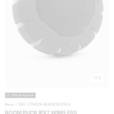
de
1
/
2
30% de réduction
Hirec
|
SKU :
GTHI001-BLACK/BLACK-U
BOOM PUCK IPX7 WIRELESS