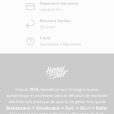
Paiement Sécurisé
Jusqu'à 10 x
Retours Faciles
30 jours
F.A.Q
Questions / Réponses
Depuis
1976,
HawaiiSurf est l’enseigne la plus
authentique et pionnière dans la diffusion de matériels
destinés à la pratique de sports de glisse tels que le
Skateboard
,
le
Snowboard
,
le
Surf
,
le
Ski
et le
Roller
.
Découvrez nos tops collections :
Planches de Surf
,