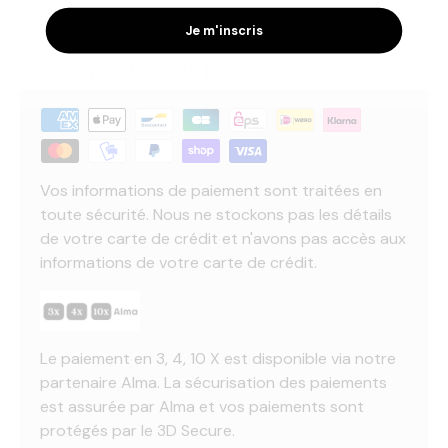
Je m'inscris
Paiement Sécurisé
Vos informations de paiement sont traitées en
toute sécurité. Nous ne stockons pas les détails
de votre carte de crédit et n'avons pas accès aux
informations de votre carte de crédit.
Le paiement en 3, 4, 10 X est disponible via notre
partenaire Alma. La sécurisation des paiements
est assurée par Alma et vos paiements sont
protégés par le 3D Secure.