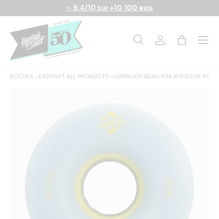
⭐
9,4/10 sur +10 100 avis
Aller au contenu
Menu
Recherche
Se connecter
Panier
Recherche
Rechercher
ACCUEIL
›
EASYGIFT ALL PRODUCTS
›
LUMINOUS QUAD 85A ROUES DE ROLL