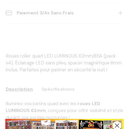
Paiement 3/4x Sans Frais
Roues roller quad LED LUMINOUS 62mm/85A (pack
x4). Éclairage LED sans piles, spacer magnétique 8mm
inclus. Parfaites pour patiner en sécurité la nuit !
Description
Spécifications
Illuminez vos patins quad avec les
roues LED
LUMINOUS 62mm
, conçues pour offrir visibilité et style
durant vos sorties nocturnes !
Dotées d'un
éclairage LED activé par friction
, ces