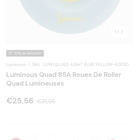
de
1
/
2
20% de réduction
Luminous
|
SKU :
LUWLQLU62-LIGHT BLUE YELLOW-6285D
Luminous Quad 85A Roues De Roller
Quad Lumineuses
€25,56
€31,95