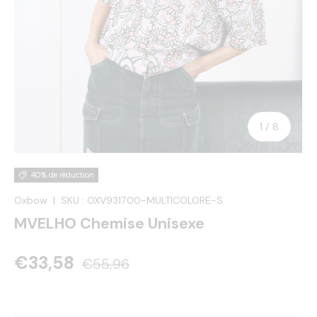
de
1
/
8
40% de réduction
Oxbow
|
SKU :
OXV931700-MULTICOLORE-S
MVELHO Chemise Unisexe
€33,58
€55,96