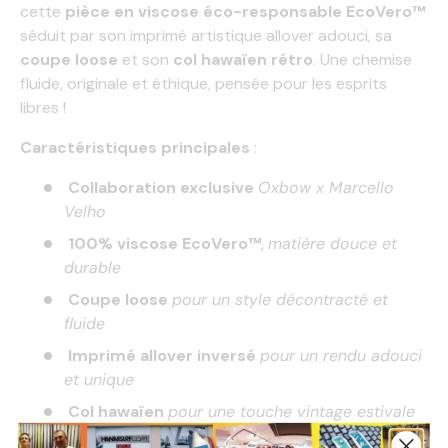
cette
pièce en viscose éco-responsable EcoVero™
séduit par son imprimé artistique allover adouci, sa
coupe loose
et son
col hawaïen rétro
. Une chemise
fluide, originale et éthique, pensée pour les esprits
libres !
Caractéristiques principales
:
Collaboration exclusive
Oxbow x Marcello
Velho
100% viscose EcoVero™
,
matière douce et
durable
Coupe loose
pour un style décontracté et
fluide
Imprimé allover inversé
pour un rendu adouci
et unique
Col hawaïen
pour une touche vintage estivale
Création graphique originale
signée Oxbow