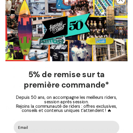
Étiquette tissée
discrète en bas de vêtement
Fabrication responsable
en Inde
Design inspiré par la nature
,
mêlant
abstraction et figuration
Conseils d'entretien
:
Laver à l'envers avec des couleurs similaires
Ne pas tordre
5% de remise sur ta
Sécher à plat à l’ombre
première commande*
Repasser uniquement sur l’envers
Ne pas repasser les éléments en plastique
Depuis 50 ans, on accompagne les meilleurs riders,
session après session.
Rejoins la communauté de riders : offres exclusives,
Détails de fabrication
:
conseils et contenus uniques t’attendent ! 🔥
Fournisseur
:
Kgi Clothing
Tissage, teinture, impression et confection
: