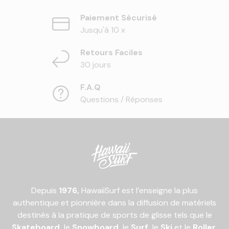
Paiement Sécurisé
Jusqu'à 10 x
Retours Faciles
30 jours
F.A.Q
Questions / Réponses
Depuis
1976,
HawaiiSurf est l’enseigne la plus
authentique et pionnière dans la diffusion de matériels
destinés à la pratique de sports de glisse tels que le
Skateboard
,
le
Snowboard
,
le
Surf
,
le
Ski
et le
Roller
.